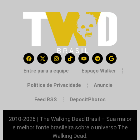
Entre para a equipe
Espaço Walker
Política de Privacidade
Anuncie
Feed RSS
DepositPhotos
2010-2026 | The Walking Dead Brasil – Sua maior
e melhor fonte brasileira sobre o universo The
Walking Dead.