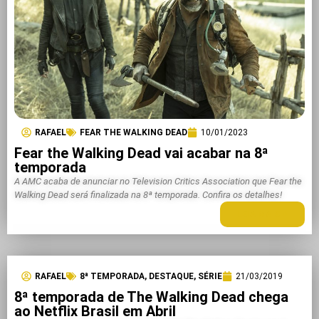
RAFAEL
FEAR THE WALKING DEAD
10/01/2023
Fear the Walking Dead vai acabar na 8ª
temporada
A AMC acaba de anunciar no Television Critics Association que Fear the
Walking Dead será finalizada na 8ª temporada. Confira os detalhes!
LEIA MAIS +
RAFAEL
8ª TEMPORADA
,
DESTAQUE
,
SÉRIE
21/03/2019
8ª temporada de The Walking Dead chega
ao Netflix Brasil em Abril