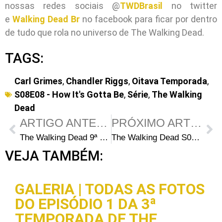
nossas redes sociais @
TWDBrasil
no twitter
e
Walking Dead Br
no facebook para ficar por dentro
de tudo que rola no universo de The Walking Dead.
TAGS:
Carl Grimes
,
Chandler Riggs
,
Oitava Temporada
,
S08E08 - How It's Gotta Be
,
Série
,
The Walking
Dead
ARTIGO ANTERIOR
PRÓXIMO ARTIGO
The Walking Dead 9ª Temporada: 5 perguntas em aberto após o episódio “Adaptation”
The Walking Dead S09E09: Por que Jesus não se transformou em walker?
VEJA TAMBÉM:
GALERIA | TODAS AS FOTOS
DO EPISÓDIO 1 DA 3ª
TEMPORADA DE THE