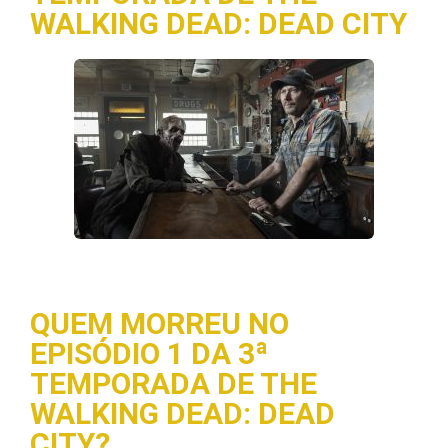
WALKING DEAD: DEAD CITY
QUEM MORREU NO
EPISÓDIO 1 DA 3ª
TEMPORADA DE THE
WALKING DEAD: DEAD
CITY?