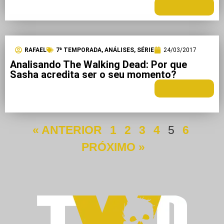
LEIA MAIS +
RAFAEL
7ª TEMPORADA
,
ANÁLISES
,
SÉRIE
24/03/2017
Analisando The Walking Dead: Por que
Sasha acredita ser o seu momento?
LEIA MAIS +
« ANTERIOR
1
2
3
4
5
6
PRÓXIMO »