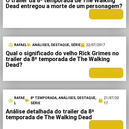
O trailer da 8ª temporada de The Walking
Dead entregou a morte de um personagem?
LEIA MAIS +
RAFAEL
ANÁLISES
,
DESTAQUE
,
SÉRIE
22/07/2017
Qual o significado do velho Rick Grimes no
trailer da 8ª temporada de The Walking
Dead?
LEIA MAIS +
RAFAE
8ª TEMPORADA
,
ANÁLISES
,
DESTAQUE
,
21/07/20
L
SÉRIE
17
Análise detalhada do trailer da 8ª
temporada de The Walking Dead
LEIA MAIS +