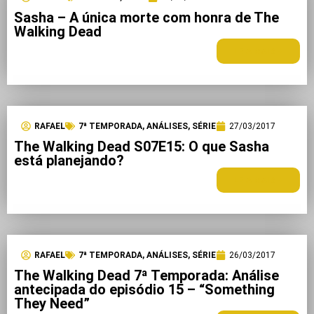
Sasha – A única morte com honra de The
Walking Dead
LEIA MAIS +
RAFAEL
7ª TEMPORADA
,
ANÁLISES
,
SÉRIE
27/03/2017
The Walking Dead S07E15: O que Sasha
está planejando?
LEIA MAIS +
RAFAEL
7ª TEMPORADA
,
ANÁLISES
,
SÉRIE
26/03/2017
The Walking Dead 7ª Temporada: Análise
antecipada do episódio 15 – “Something
They Need”