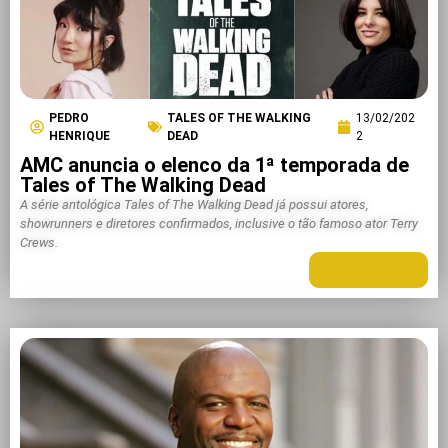
PEDRO
TALES OF THE WALKING
13/02/202
HENRIQUE
DEAD
2
AMC anuncia o elenco da 1ª temporada de
Tales of The Walking Dead
A série antológica Tales of The Walking Dead já possui atores,
showrunners e diretores confirmados, inclusive o tão famoso ator Terry
Crews.
LEIA MAIS +