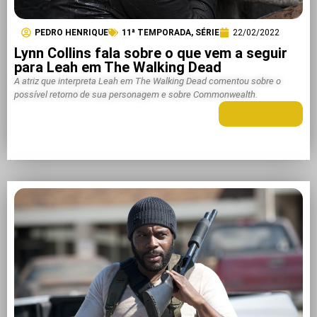
PEDRO HENRIQUE
11ª TEMPORADA
,
SÉRIE
22/02/2022
Lynn Collins fala sobre o que vem a seguir
para Leah em The Walking Dead
A atriz que interpreta Leah em The Walking Dead comentou sobre o
possível retorno de sua personagem e sobre Commonwealth.
LEIA MAIS +