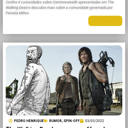
Confira 4 curiosidades sobre Commonwealth apresentadas em The
Walking Dead e descubra mais sobre a comunidade governada por
Pamela Milton.
LEIA MAIS +
PEDRO HENRIQUE
RUMOR
,
SPIN-OFF
03/03/2022