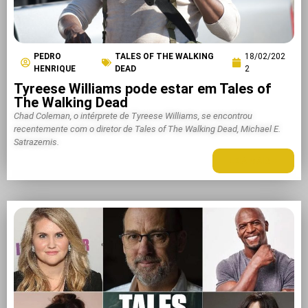
PEDRO
TALES OF THE WALKING
18/02/202
HENRIQUE
DEAD
2
Tyreese Williams pode estar em Tales of
The Walking Dead
Chad Coleman, o intérprete de Tyreese Williams, se encontrou
recentemente com o diretor de Tales of The Walking Dead, Michael E.
Satrazemis.
LEIA MAIS +