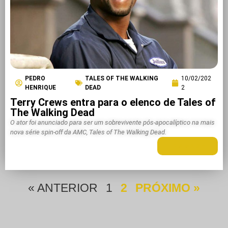
PEDRO
TALES OF THE WALKING
10/02/202
HENRIQUE
DEAD
2
Terry Crews entra para o elenco de Tales of
The Walking Dead
O ator foi anunciado para ser um sobrevivente pós-apocalíptico na mais
nova série spin-off da AMC, Tales of The Walking Dead.
LEIA MAIS +
« ANTERIOR
1
2
PRÓXIMO »