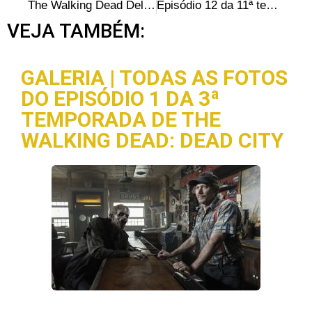
The Walking Dead Deluxe 3 – Cutting Room Floor: Roteiro e Comentários
Episódio 12 da 11ª temporada de The Walking Dead vaza na internet
VEJA TAMBÉM:
GALERIA | TODAS AS FOTOS
DO EPISÓDIO 1 DA 3ª
TEMPORADA DE THE
WALKING DEAD: DEAD CITY