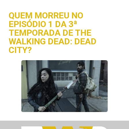
QUEM MORREU NO
EPISÓDIO 1 DA 3ª
TEMPORADA DE THE
WALKING DEAD: DEAD
CITY?