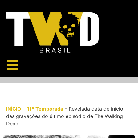
INÍCIO
–
11ª Temporada
–
Revelada data de início
das gravações do último episódio de The Walking
Dead