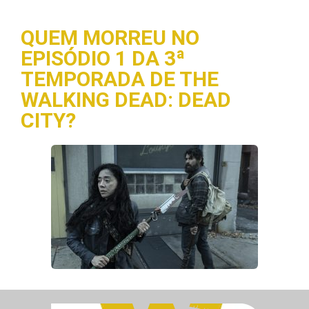
QUEM MORREU NO
EPISÓDIO 1 DA 3ª
TEMPORADA DE THE
WALKING DEAD: DEAD
CITY?