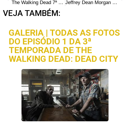
The Walking Dead 7ª Temporada: Por dentro do episódio 16 – “The First Day of the Rest of Your Life”
Jeffrey Dean Morgan revela data de início das gravações da 8ª temporada de The Walking Dead
VEJA TAMBÉM:
GALERIA | TODAS AS FOTOS
DO EPISÓDIO 1 DA 3ª
TEMPORADA DE THE
WALKING DEAD: DEAD CITY