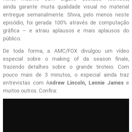
ainda garante muita qualidade visual no material
entregue semanalmente. Shiva, pelo menos neste
episódio, foi gerada 100% através de computação
gráfica – e atraiu aplausos e mais aplausos do
público.
De toda forma, a AMC/FOX divulgou um vídeo
especial sobre o making of da season finale,
trazendo detalhes sobre o grande tiroteio. Com
pouco mais de 3 minutos, o especial ainda traz
entrevistas com A
ndrew Lincoln, Lennie James
e
muitos outros. Confira: