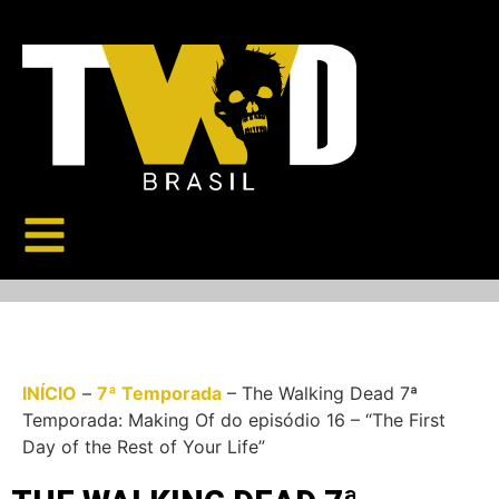
INÍCIO
–
7ª Temporada
–
The Walking Dead 7ª
Temporada: Making Of do episódio 16 – “The First
Day of the Rest of Your Life”