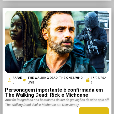
RAFAE
THE WALKING DEAD: THE ONES WHO
15/03/202
L
LIVE
3
Personagem importante é confirmada em
The Walking Dead: Rick e Michonne
Atriz foi fotografada nos bastidores do set de gravações da série spin-off
The Walking Dead: Rick e Michonne em New Jersey.
LEIA MAIS +