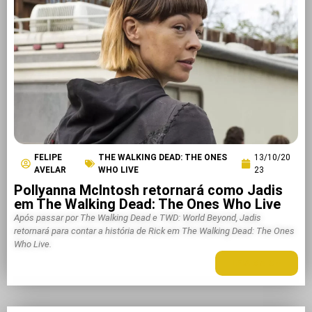
FELIPE
THE WALKING DEAD: THE ONES
13/10/20
AVELAR
WHO LIVE
23
Pollyanna McIntosh retornará como Jadis
em The Walking Dead: The Ones Who Live
Após passar por The Walking Dead e TWD: World Beyond, Jadis
retornará para contar a história de Rick em The Walking Dead: The Ones
Who Live.
LEIA MAIS +