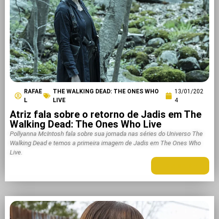
RAFAE
THE WALKING DEAD: THE ONES WHO
13/01/202
L
LIVE
4
Atriz fala sobre o retorno de Jadis em The
Walking Dead: The Ones Who Live
Pollyanna McIntosh fala sobre sua jornada nas séries do Universo The
Walking Dead e temos a primeira imagem de Jadis em The Ones Who
Live.
LEIA MAIS +