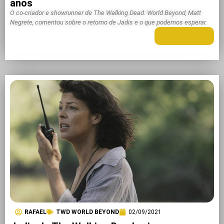
anos
O co-criador e showrunner de The Walking Dead: World Beyond, Matt
Negrete, comentou sobre o retorno de Jadis e o que podemos esperar.
LEIA MAIS +
RAFAEL
TWD WORLD BEYOND
02/09/2021