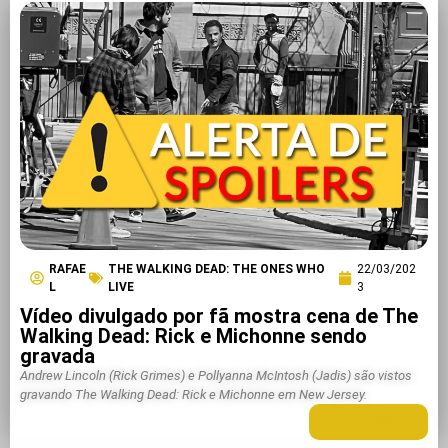
RAFAE
THE WALKING DEAD: THE ONES WHO
22/03/202
L
LIVE
3
Vídeo divulgado por fã mostra cena de The
Walking Dead: Rick e Michonne sendo
gravada
Andrew Lincoln (Rick Grimes) e Pollyanna McIntosh (Jadis) são vistos
gravando The Walking Dead: Rick e Michonne em New Jersey.
LEIA MAIS +