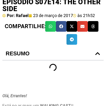
EPISÓDIO S07E14: THE OTHER
SIDE
Por:
Rafael
23 de março de 2017
às
21h52
COMPARTILHE:
RESUMO
Olá, Errantes!
Está no ar mais um
WALKING CAST
!!