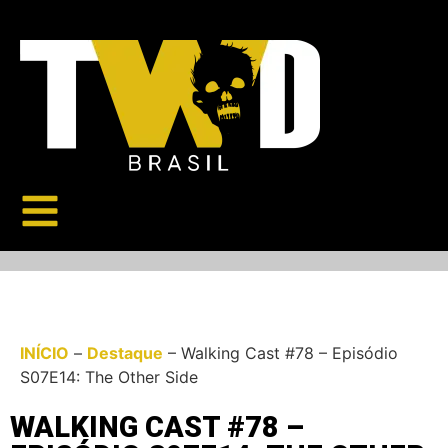
INÍCIO
–
Destaque
–
Walking Cast #78 – Episódio
S07E14: The Other Side
WALKING CAST #78 –