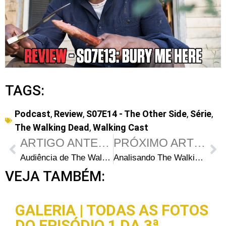
TAGS:
Podcast
,
Review
,
S07E14 - The Other Side
,
Série
,
The Walking Dead
,
Walking Cast
ARTIGO ANTERIOR
PRÓXIMO ARTIGO
Audiência de The Walking Dead S07E14: Números seguem tendência da temporada
Analisando The Walking Dead: Por que Sasha acredita ser o seu momento?
VEJA TAMBÉM:
GALERIA | TODAS AS FOTOS
DO EPISÓDIO 1 DA 3ª