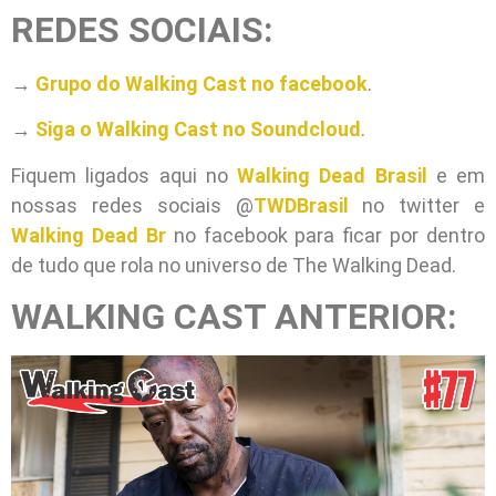
REDES SOCIAIS:
→
Grupo do Walking Cast no facebook
.
→
Siga o Walking Cast no Soundcloud
.
Fiquem ligados aqui no
Walking Dead Brasil
e em
nossas redes sociais @
TWDBrasil
no twitter e
Walking Dead Br
no facebook para ficar por dentro
de tudo que rola no universo de The Walking Dead.
WALKING CAST ANTERIOR: