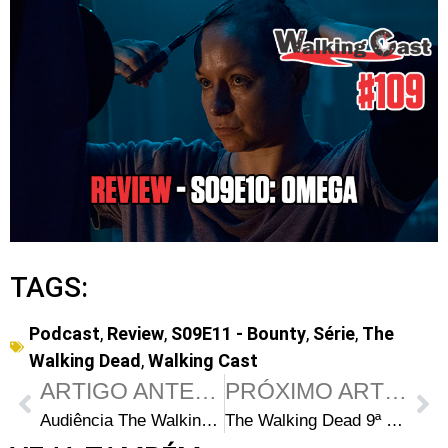
TAGS:
Podcast
,
Review
,
S09E11 - Bounty
,
Série
,
The
Walking Dead
,
Walking Cast
ARTIGO ANTERIOR
PRÓXIMO ARTIGO
Audiência The Walking Dead S09E11: Bounty – Sofrível
The Walking Dead 9ª Temporada – Comentários do episódio 12: “Guardians” (COM SPOILERS)