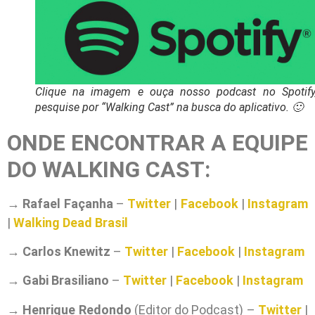
Clique na imagem e ouça nosso podcast no Spotify
pesquise por “Walking Cast” na busca do aplicativo. 🙂
ONDE ENCONTRAR A EQUIPE
DO WALKING CAST:
→
Rafael Façanha
–
Twitter
|
Facebook
|
Instagram
|
Walking Dead Brasil
→
Carlos Knewitz
–
Twitter
|
Facebook
|
Instagram
→
Gabi Brasiliano
–
Twitter
|
Facebook
|
Instagram
→
Henrique Redondo
(Editor do Podcast) –
Twitter
|