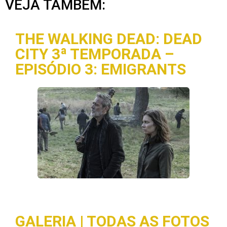
VEJA TAMBÉM:
THE WALKING DEAD: DEAD
CITY 3ª TEMPORADA –
EPISÓDIO 3: EMIGRANTS
GALERIA | TODAS AS FOTOS