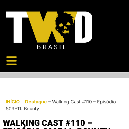
INÍCIO
–
Destaque
–
Walking Cast #110 – Episódio
S09E11: Bounty
WALKING CAST #110 –