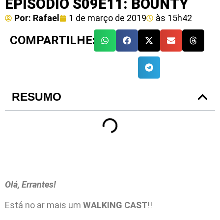
EPISÓDIO S09E11: BOUNTY
Por:
Rafael
1 de março de 2019
às
15h42
COMPARTILHE:
RESUMO
Olá, Errantes!
Está no ar mais um
WALKING CAST
!!