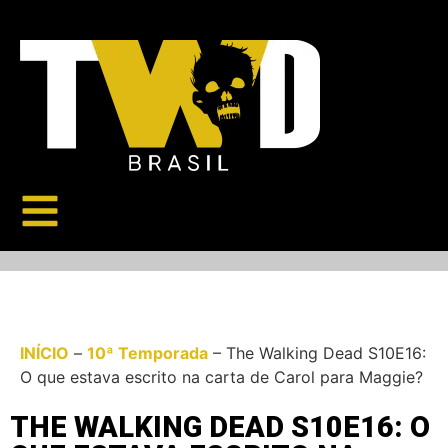
INÍCIO
–
10ª Temporada
–
The Walking Dead S10E16:
O que estava escrito na carta de Carol para Maggie?
THE WALKING DEAD S10E16: O