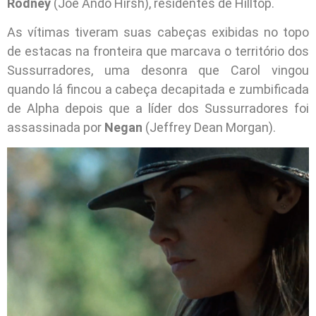
Rodney
(Joe Ando Hirsh), residentes de Hilltop.
As vítimas tiveram suas cabeças exibidas no topo
de estacas na fronteira que marcava o território dos
Sussurradores, uma desonra que Carol vingou
quando lá fincou a cabeça decapitada e zumbificada
de Alpha depois que a líder dos Sussurradores foi
assassinada por
Negan
(Jeffrey Dean Morgan).