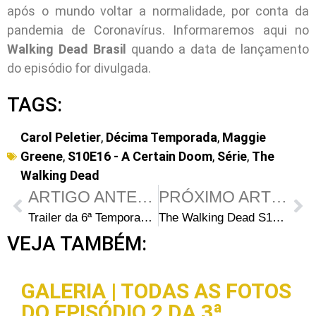
após o mundo voltar a normalidade, por conta da
pandemia de Coronavírus. Informaremos aqui no
Walking Dead Brasil
quando a data de lançamento
do episódio for divulgada.
TAGS:
Carol Peletier
,
Décima Temporada
,
Maggie
Greene
,
S10E16 - A Certain Doom
,
Série
,
The
Walking Dead
ARTIGO ANTERIOR
PRÓXIMO ARTIGO
Trailer da 6ª Temporada de Fear the Walking Dead (LEGENDADO)
The Walking Dead S10E15: 5 coisas que você pode ter perdido em “The Tower”
VEJA TAMBÉM:
GALERIA | TODAS AS FOTOS
DO EPISÓDIO 2 DA 3ª