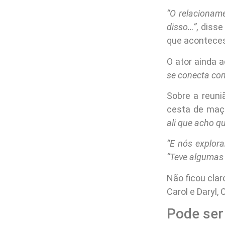
“O relacionam
disso…”
, diss
que acontece
O ator ainda 
se conecta com
Sobre a reuni
cesta de maçã
ali que acho q
“E nós explor
“Teve algumas
Não ficou cla
Carol e Daryl, 
Pode ser