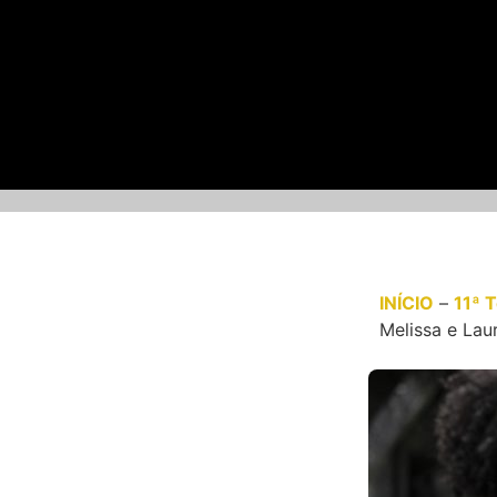
INÍCIO
–
11ª 
Melissa e Lau