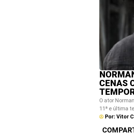
NORMAN
CENAS 
TEMPOR
O ator Norman
11ª e última 
Por:
Vitor 
COMPART