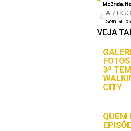
McBride
,
No
ARTIGO
VEJA TA
GALERI
FOTOS 
3ª TE
WALKI
CITY
QUEM 
EPISÓD