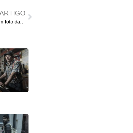
ARTIGO
Personagem ferida aparece em foto das gravações de The Walking Dead