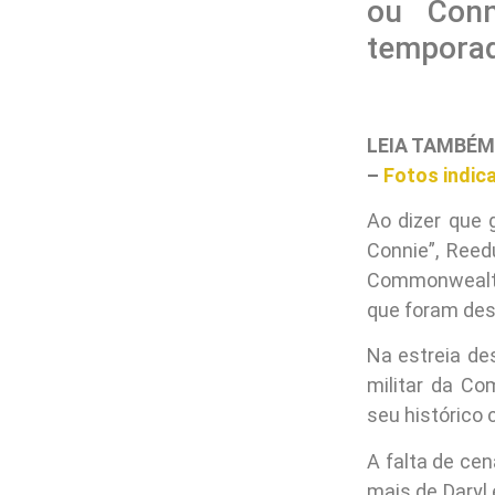
ou Conn
temporad
LEIA TAMBÉM
–
Fotos indic
Ao dizer que 
Connie”, Reed
Commonwealth
que foram des
Na estreia de
militar da C
seu histórico 
A falta de ce
mais de Daryl