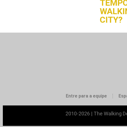
TEMPO
WALKI
CITY?
Entre para a equipe
Esp
2010-2026 | The Walking De