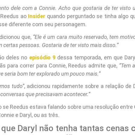
ento dele com a Connie. Acho que gostaria de ter visto
e Reedus ao
Insider
quando perguntado se tinha algo qu
sse diferente com seu personagem.
adicionou que,
“Ele é um cara muito reservado, tem motivo
 certas pessoas. Gostaria de ter visto mais disso.”
ão deles no
episódio 9
dessa temporada, em que Dary
s para correr para Connie, Reedus admite que,
“Tem 
ue seria bom ter explorado um pouco mais.”
amos tudo”
, adicionou rapidamente sobre a relação de D
 conversas que precisavam acontecer.”
ro se Reedus estava falando sobre uma resolução entre C
Connie e Daryl, ou as três.
 que Daryl não tenha tantas cenas 