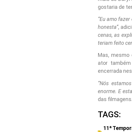
gostaria de t
“Eu amo fazer
honesta”
, adi
cenas, as exp
teriam feito c
Mas, mesmo q
ator também 
encerrada nes
“Nós estamos
enorme. E est
das filmagens
TAGS:
11ª Tempor