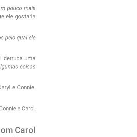
 um pouco mais
e ele gostaria
s pelo qual ele
l derruba uma
algumas coisas
aryl e Connie.
onnie e Carol,
com Carol