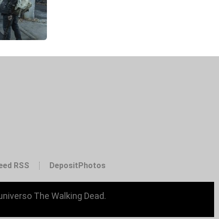
eed RSS
DepositPhotos
 universo The Walking Dead.