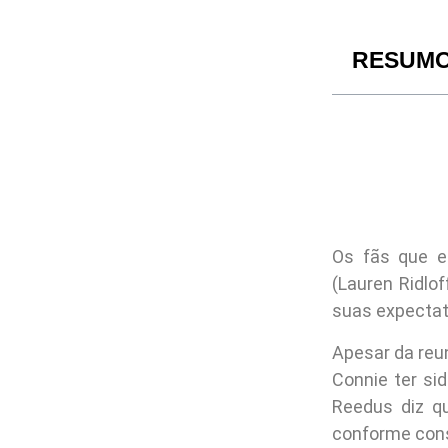
RESUM
Os fãs que e
(Lauren Ridlo
suas expectat
Apesar da reu
Connie ter si
Reedus diz qu
conforme con