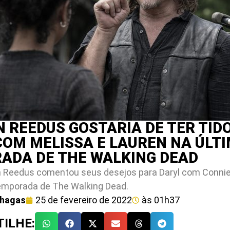
 REEDUS GOSTARIA DE TER TID
COM MELISSA E LAUREN NA ÚLT
ADA DE THE WALKING DEAD
 Reedus comentou seus desejos para Daryl com Connie 
temporada de The Walking Dead.
Chagas
25 de fevereiro de 2022
às
01h37
ILHE: