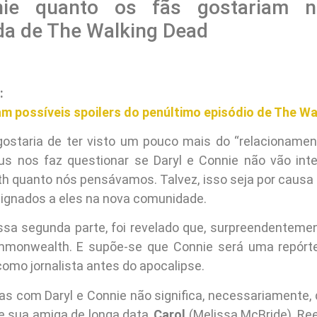
ie quanto os fãs gostariam n
a de The Walking Dead
:
am possíveis spoilers do penúltimo episódio de The W
gostaria de ter visto um pouco mais do “relacioname
us nos faz questionar se Daryl e Connie não vão inte
 quanto nós pensávamos. Talvez, isso seja por causa
ignados a eles na nova comunidade.
ssa segunda parte, foi revelado que, surpreendentemen
ommonwealth. E supõe-se que Connie será uma repórte
como jornalista antes do apocalipse.
nas com Daryl e Connie não significa, necessariamente,
 e sua amiga de longa data,
Carol
(Melissa McBride). Re