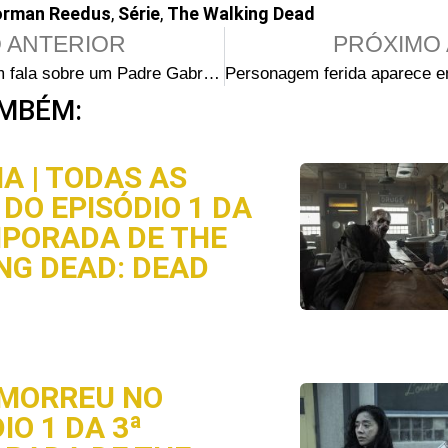
rman Reedus
,
Série
,
The Walking Dead
 ANTERIOR
PRÓXIMO 
Seth Gilliam fala sobre um Padre Gabriel mais sombrio em The Walking Dead
MBÉM:
A | TODAS AS
DO EPISÓDIO 1 DA
MPORADA DE THE
NG DEAD: DEAD
MORREU NO
IO 1 DA 3ª