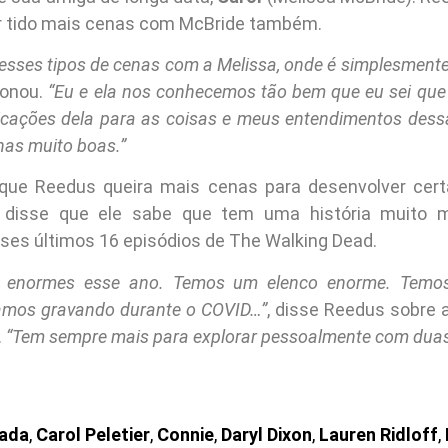
er tido mais cenas com McBride também.
 esses tipos de cenas com a Melissa, onde é simplesment
cionou.
“Eu e ela nos conhecemos tão bem que eu sei que 
licações dela para as coisas e meus entendimentos dessa
enas muito boas.”
ue Reedus queira mais cenas para desenvolver certas
disse que ele sabe que tem uma história muito m
ses últimos 16 episódios de The Walking Dead.
 enormes esse ano. Temos um elenco enorme. Temos
amos gravando durante o COVID…”
, disse Reedus sobre 
.
“Tem sempre mais para explorar pessoalmente com duas
ada
,
Carol Peletier
,
Connie
,
Daryl Dixon
,
Lauren Ridloff
,