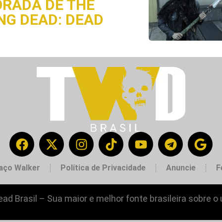
RADA DE THE
NG DEAD: DEAD
aço Walker
Política de Privacidade
Anuncie
F
ad Brasil – Sua maior e melhor fonte brasileira sobre o