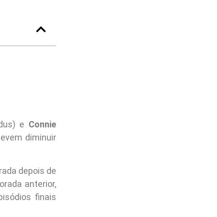
dus) e
Connie
evem diminuir
rada depois de
rada anterior,
isódios finais