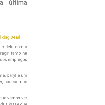
a última
alking Dead
nto dele com a
ragir tanto na
 dos empregos
te, Daryl é um
r, baseado no
 que vamos ver
edus disse que