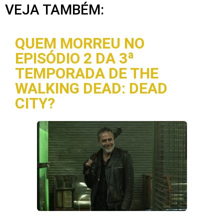
VEJA TAMBÉM:
QUEM MORREU NO
EPISÓDIO 2 DA 3ª
TEMPORADA DE THE
WALKING DEAD: DEAD
CITY?