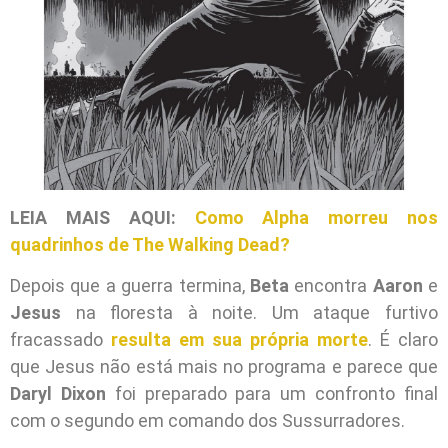
LEIA MAIS AQUI:
Como Alpha morreu nos
quadrinhos de The Walking Dead?
Depois que a guerra termina,
Beta
encontra
Aaron
e
Jesus
na floresta à noite. Um ataque furtivo
fracassado
resulta em sua própria morte
. É claro
que Jesus não está mais no programa e parece que
Daryl Dixon
foi preparado para um confronto final
com o segundo em comando dos Sussurradores.