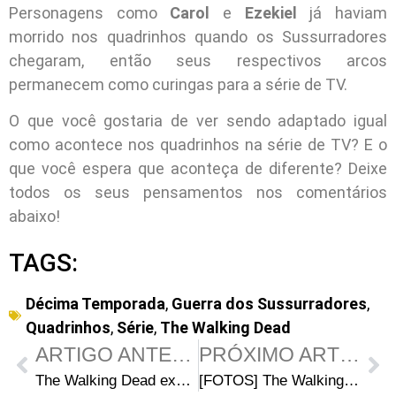
Personagens como
Carol
e
Ezekiel
já haviam
morrido nos quadrinhos quando os Sussurradores
chegaram, então seus respectivos arcos
permanecem como curingas para a série de TV.
O que você gostaria de ver sendo adaptado igual
como acontece nos quadrinhos na série de TV? E o
que você espera que aconteça de diferente? Deixe
todos os seus pensamentos nos comentários
abaixo!
TAGS:
Décima Temporada
,
Guerra dos Sussurradores
,
Quadrinhos
,
Série
,
The Walking Dead
ARTIGO ANTERIOR
PRÓXIMO ARTIGO
The Walking Dead explica por que Connie e Magna ainda não podem ser resgatadas
[FOTOS] The Walking Dead 10ª Temporada: Promocionais do episódio 11