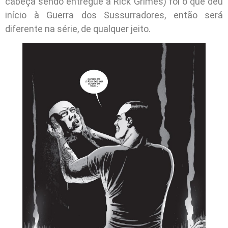
cabeça sendo entregue a Rick Grimes) foi o que deu
início à Guerra dos Sussurradores, então será
diferente na série, de qualquer jeito.