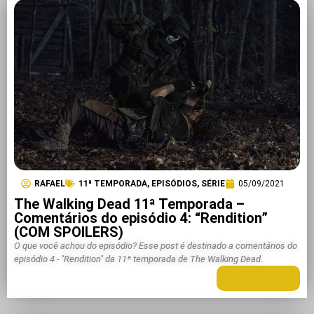
RAFAEL
11ª TEMPORADA
,
EPISÓDIOS
,
SÉRIE
05/09/2021
The Walking Dead 11ª Temporada –
Comentários do episódio 4: “Rendition”
(COM SPOILERS)
O que você achou do episódio? Esse post é destinado a comentários do
episódio 4 - "Rendition" da 11ª temporada de The Walking Dead.
LEIA MAIS +