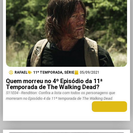
RAFAEL
11ª TEMPORADA
,
SÉRIE
05/09/2021
Quem morreu no 4º Episódio da 11ª
Temporada de The Walking Dead?
S11E04 - Rendition: Confira a lista com todos os personagens que
morreram no Episódio 4 da 11ª temporada de The Walking Dead.
LEIA MAIS +