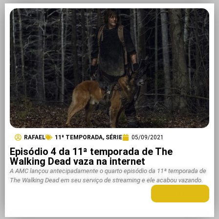
RAFAEL
11ª TEMPORADA
,
SÉRIE
05/09/2021
Episódio 4 da 11ª temporada de The
Walking Dead vaza na internet
A AMC lançou antecipadamente o quarto episódio da 11ª temporada de
The Walking Dead em seu serviço de streaming e ele acabou vazando.
LEIA MAIS +