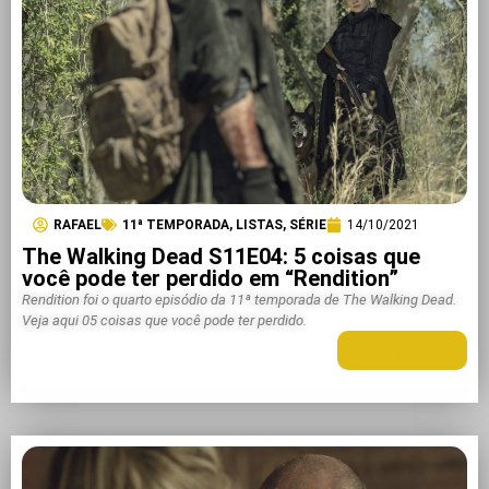
RAFAEL
11ª TEMPORADA
,
LISTAS
,
SÉRIE
14/10/2021
The Walking Dead S11E04: 5 coisas que
você pode ter perdido em “Rendition”
Rendition foi o quarto episódio da 11ª temporada de The Walking Dead.
Veja aqui 05 coisas que você pode ter perdido.
LEIA MAIS +