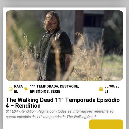
RAFA
11ª TEMPORADA
,
DESTAQUE
,
30/08/20
EL
EPISÓDIOS
,
SÉRIE
21
The Walking Dead 11ª Temporada Episódio
4 – Rendition
S11E04 - Rendition: Página com todas as informações referente ao
quarto episódio da 11ª temporada de The Walking Dead.
LEIA MAIS +