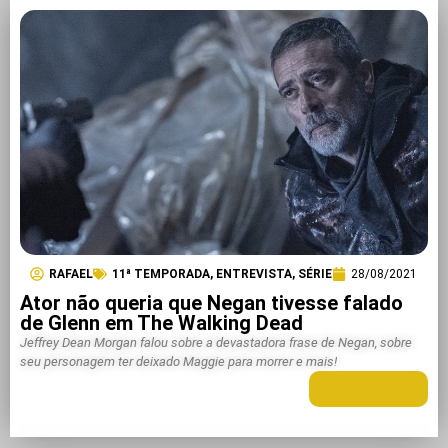
RAFAEL
11ª TEMPORADA
,
ENTREVISTA
,
SÉRIE
28/08/2021
Ator não queria que Negan tivesse falado
de Glenn em The Walking Dead
Jeffrey Dean Morgan falou sobre a devastadora frase de Negan, sobre
seu personagem ter deixado Maggie para morrer e mais!
LEIA MAIS +