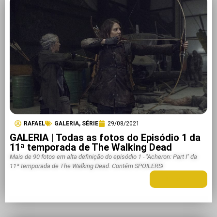
RAFAEL
GALERIA
,
SÉRIE
29/08/2021
GALERIA | Todas as fotos do Episódio 1 da
11ª temporada de The Walking Dead
Mais de 90 fotos em alta definição do episódio 1 - "Acheron: Part I" da
11ª temporada de The Walking Dead. Contém SPOILERS!
LEIA MAIS +