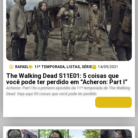
RAFAEL
11ª TEMPORADA
,
LISTAS
,
SÉRIE
14/09/2021
The Walking Dead S11E01: 5 coisas que
você pode ter perdido em “Acheron: Part I”
Acheron: Part I foi o primeiro episódio da 11ª temporada de The Walking
Dead. Veja aqui 05 coisas que você pode ter perdido.
LEIA MAIS +