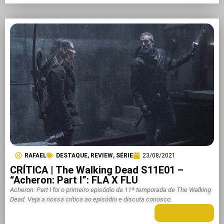
RAFAEL
DESTAQUE
,
REVIEW
,
SÉRIE
23/08/2021
CRÍTICA | The Walking Dead S11E01 –
“Acheron: Part I”: FLA X FLU
Acheron: Part I foi o primeiro episódio da 11ª temporada de The Walking
Dead. Veja a nossa crítica ao episódio e discuta conosco.
LEIA MAIS +