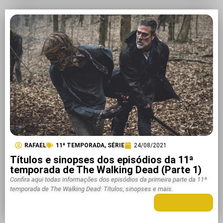
RAFAEL
11ª TEMPORADA
,
SÉRIE
24/08/2021
Títulos e sinopses dos episódios da 11ª
temporada de The Walking Dead (Parte 1)
Confira aqui todas informações dos episódios da primeira parte da 11ª
temporada de The Walking Dead: Títulos, sinopses e mais.
LEIA MAIS +