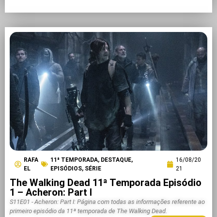
RAFA
11ª TEMPORADA
,
DESTAQUE
,
16/08/20
EL
EPISÓDIOS
,
SÉRIE
21
The Walking Dead 11ª Temporada Episódio
1 – Acheron: Part I
S11E01 - Acheron: Part I: Página com todas as informações referente ao
primeiro episódio da 11ª temporada de The Walking Dead.