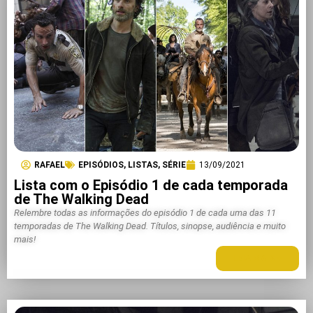
RAFAEL
EPISÓDIOS
,
LISTAS
,
SÉRIE
13/09/2021
Lista com o Episódio 1 de cada temporada
de The Walking Dead
Relembre todas as informações do episódio 1 de cada uma das 11
temporadas de The Walking Dead. Títulos, sinopse, audiência e muito
mais!
LEIA MAIS +