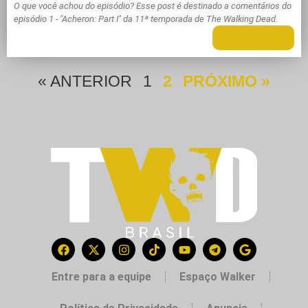
O que você achou do episódio? Esse post é destinado a comentários do
episódio 1 - "Acheron: Part I" da 11ª temporada de The Walking Dead.
LEIA MAIS +
« ANTERIOR
1
2
PRÓXIMO »
Entre para a equipe
Espaço Walker