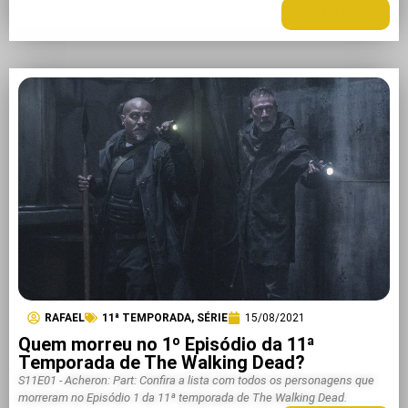
LEIA MAIS +
RAFAEL
11ª TEMPORADA
,
SÉRIE
15/08/2021
Quem morreu no 1º Episódio da 11ª
Temporada de The Walking Dead?
S11E01 - Acheron: Part: Confira a lista com todos os personagens que
morreram no Episódio 1 da 11ª temporada de The Walking Dead.