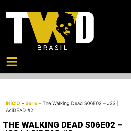
INÍCIO
–
Série
–
The Walking Dead S06E02 – JSS |
AciDEAD #2
THE WALKING DEAD S06E02 –