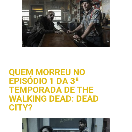
QUEM MORREU NO
EPISÓDIO 1 DA 3ª
TEMPORADA DE THE
WALKING DEAD: DEAD
CITY?