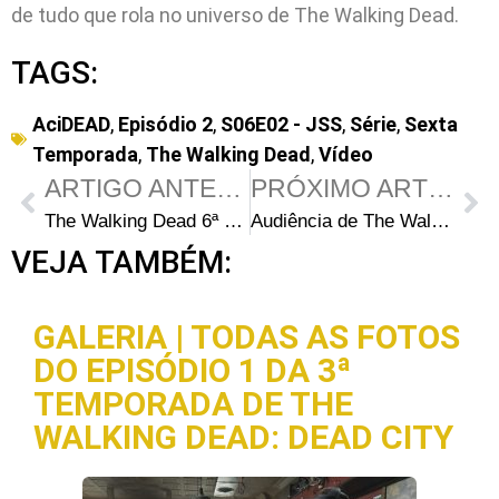
de tudo que rola no universo de The Walking Dead.
TAGS:
AciDEAD
,
Episódio 2
,
S06E02 - JSS
,
Série
,
Sexta
Temporada
,
The Walking Dead
,
Vídeo
ARTIGO ANTERIOR
PRÓXIMO ARTIGO
The Walking Dead 6ª Temporada – Entrevista: Alanna Masterson (Tara)
Audiência de The Walking Dead – S06E02: JSS – Série tem queda em relação à estreia
VEJA TAMBÉM:
GALERIA | TODAS AS FOTOS
DO EPISÓDIO 1 DA 3ª
TEMPORADA DE THE
WALKING DEAD: DEAD CITY