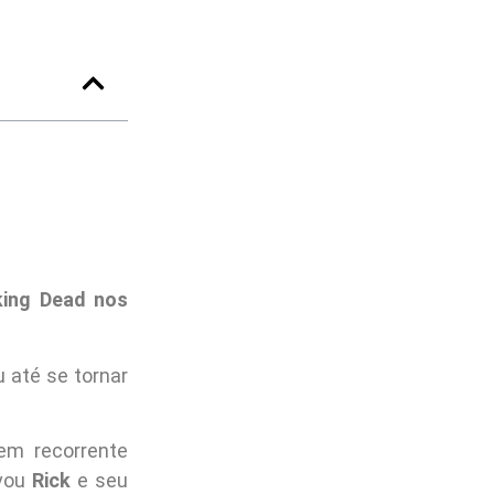
king Dead nos
 até se tornar
em recorrente
lvou
Rick
e seu