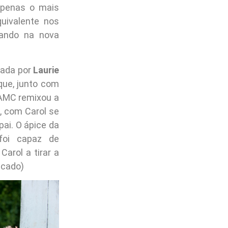
apenas o mais
uivalente nos
mando na nova
tada por
Laurie
que, junto com
 AMC remixou a
, com Carol se
ai. O ápice da
 foi capaz de
arol a tirar a
icado)