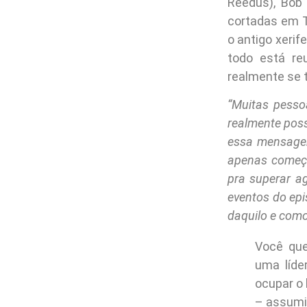
Reedus), Bob 
cortadas em T
o antigo xerif
todo está re
realmente se t
“Muitas pesso
realmente posso
essa mensagem 
apenas começa
pra superar a
eventos do epi
daquilo e como
Você que
uma líde
ocupar o
– assumi