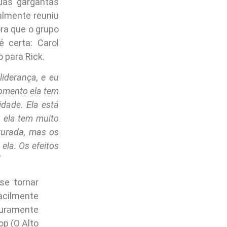
suas gargantas
almente reuniu
ora que o grupo
 certa: Carol
 para Rick.
iderança, e eu
omento ela tem
idade. Ela está
 ela tem muito
turada, mas os
ela. Os efeitos
se tornar
acilmente
turamente
p (O Alto