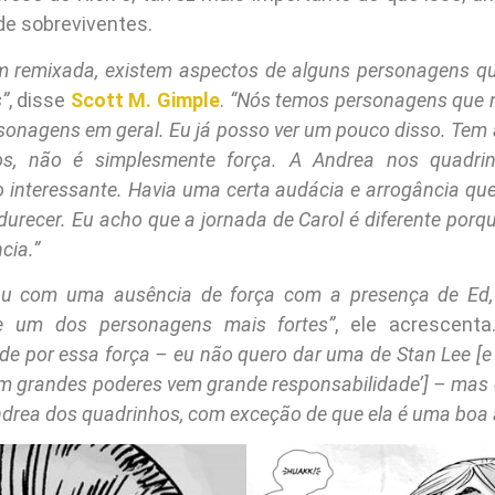
de sobreviventes.
 remixada, existem aspectos de alguns personagens q
”
, disse
Scott M. Gimple
.
“Nós temos personagens que 
rsonagens em geral. Eu já posso ver um pouco disso. Tem
os, não é simplesmente força. A Andrea nos quadr
 interessante. Havia uma certa audácia e arrogância que
urecer. Eu acho que a jornada de Carol é diferente por
cia.”
ou com uma ausência de força com a presença de Ed, 
te um dos personagens mais fortes”
, ele acrescent
de por essa força – eu não quero dar uma de Stan Lee [
m grandes poderes vem grande responsabilidade’] – mas e
ndrea dos quadrinhos, com exceção de que ela é uma boa a