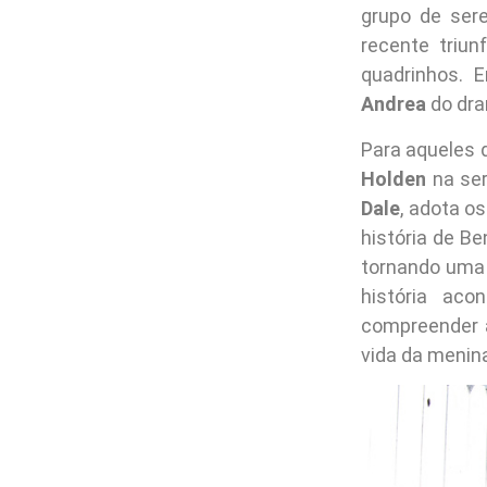
grupo de ser
recente triu
quadrinhos. 
Andrea
do dr
Para aqueles 
Holden
na ser
Dale
, adota o
história de B
tornando uma 
história aco
compreender a
vida da menina