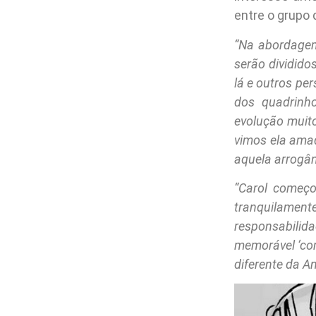
entre o grupo 
“Na abordagem
serão divididos
lá e outros pe
dos quadrinh
evolução muito
vimos ela amad
aquela arrogân
“Carol começ
tranquilamen
responsabilida
memorável ‘co
diferente da A