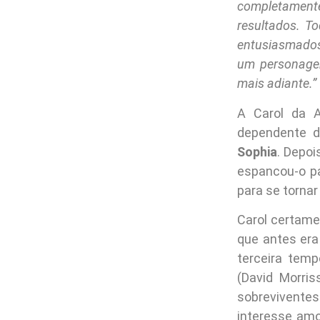
completamente
resultados. T
entusiasmados
um personage
mais adiante.”
A Carol da 
dependente d
Sophia
. Depoi
espancou-o pa
para se tornar
Carol certame
que antes era
terceira tem
(David Morri
sobrevivente
interesse amo