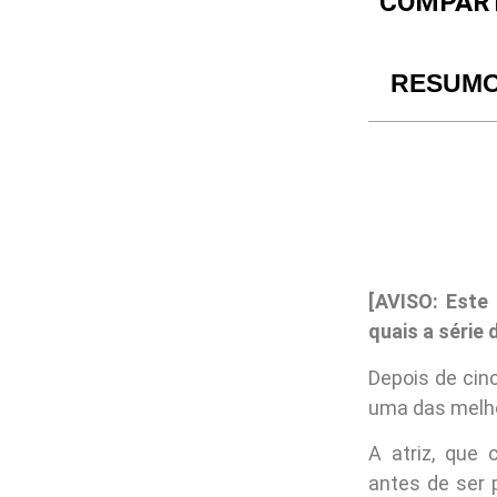
COMPART
RESUM
[AVISO: Este
quais a série
Depois de cin
uma das melho
A atriz, que
antes de ser 