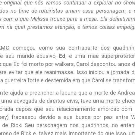
 original que nós vamos continuar a explorar no sh
odos no time de roteiristas amam essa personagem, e
 com o que Melissa trouxe para a mesa. Ela definitivam
m na qual prestamos atenção, e temos coisas empolga
AMC começou como sua contraparte dos quadrinh
e seu marido abusivo,
Ed
, e uma mãe superprotetor
s que Ed foi morto por walkers, Carol descontou anos d
ra evitar que ele reanimasse. Isso iniciou a jornada
 a guerreira forte e destemida em que Carol se transfor
nte ajuda a preencher a lacuna que a morte de Andrea 
 uma advogada de direitos civis, teve uma morte choc
porada depois que seu relacionamento amoroso com
ssey) fracassou devido a sua busca por paz entre 
s de Rick. Seu personagem nos quadrinhos, no entant
roso de Rick e, talvez mais importante do que isso, um