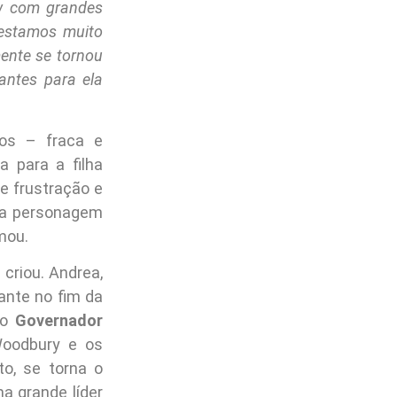
ow com grandes
 estamos muito
ente se tornou
ntes para ela
os – fraca e
a para a filha
e frustração e
 da personagem
mou.
criou. Andrea,
ante no fim da
 o
Governador
Woodbury e os
o, se torna o
a grande líder