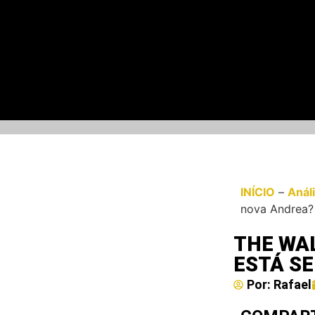
INÍCIO
–
Anál
nova Andrea?
THE WAL
ESTÁ S
Por:
Rafael