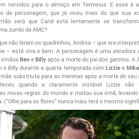
em servidos para o almoço em Terminus. E esse é 
nfo da personagem, que já viveu mais do que sua eq
Então será que Carol está lentamente se transfor
ama zumbi da AMC?
que não leram os quadrinhos, Andrea – que era interpre
ie – está viva e bem. A personagem é uma atiradora 
s irmãos
Ben
e
Billy
após a morte do pai dos garotos. A
en e Billy durante a quarta temporada com
Lizzie
e
Mika
mãe substituta para as meninas após a morte de seu p
nteceu quando a claramente instável Lizzie não
s novas regras do mundo e matou sua irmã, levando C
. (“Olhe para as flores” nunca mais terá o mesmo signif