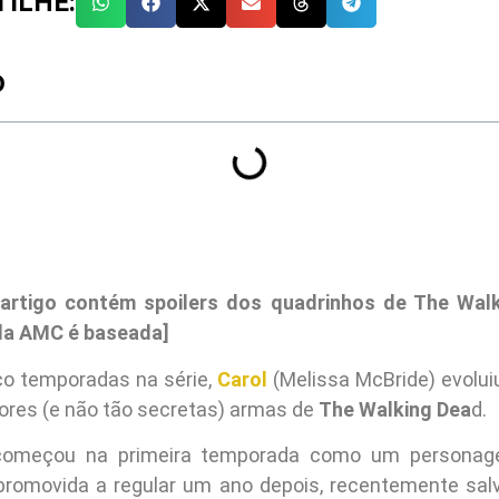
ILHE:
O
 artigo contém spoilers dos quadrinhos de The Wal
 da AMC é baseada]
co temporadas na série,
Carol
(Melissa McBride) evoluiu
res (e não tão secretas) armas de
The Walking Dea
d.
 começou na primeira temporada como um personag
promovida a regular um ano depois, recentemente sa