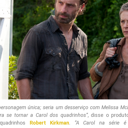
personagem única; seria um desserviço com Melissa McB
ara se tornar a Carol dos quadrinhos”
, disse o produt
 quadrinhos
Robert Kirkman
.
“A Carol na série é