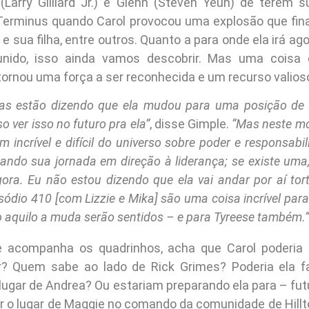
(Larry Gilliard Jr.) e Glenn (Steven Yeun) de terem 
erminus quando Carol provocou uma explosão que fin
e e sua filha, entre outros. Quanto a para onde ela irá ag
unido, isso ainda vamos descobrir. Mas uma coisa é
ornou uma força a ser reconhecida e um recurso valioso
as estão dizendo que ela mudou para uma posição de l
 ver isso no futuro pra ela”
, disse Gimple.
“Mas neste m
incrível e difícil do universo sobre poder e responsabil
ndo sua jornada em direção à liderança; se existe uma,
gora. Eu não estou dizendo que ela vai andar por aí tor
sódio 410 [com Lizzie e Mika] são uma coisa incrível para 
 aquilo a muda serão sentidos – e para Tyreese também.”
 acompanha os quadrinhos, acha que Carol poderia 
r? Quem sabe ao lado de Rick Grimes? Poderia ela f
 lugar de Andrea? Ou estariam preparando ela para – fu
r o lugar de Maggie no comando da comunidade de Hillto