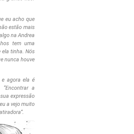
ue eu acho que
não estão mais
 algo na Andrea
inhos tem uma
 ela tinha. Nós
que nunca houve
e agora ela é
a.
“Encontrar a
e sua expressão
u a vejo muito
tiradora”.