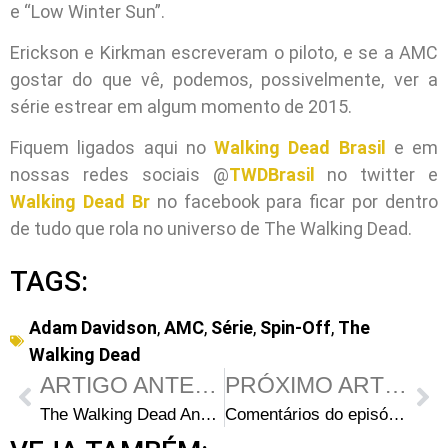
e “Low Winter Sun”.
Erickson e Kirkman escreveram o piloto, e se a AMC
gostar do que vê, podemos, possivelmente, ver a
série estrear em algum momento de 2015.
Fiquem ligados aqui no
Walking Dead Brasil
e em
nossas redes sociais @
TWDBrasil
no twitter e
Walking Dead Br
no facebook para ficar por dentro
de tudo que rola no universo de The Walking Dead.
TAGS:
Adam Davidson
,
AMC
,
Série
,
Spin-Off
,
The
Walking Dead
ARTIGO ANTERIOR
PRÓXIMO ARTIGO
The Walking Dead Análises: Será que Carol está se tornando a nova Andrea?
Comentários do episódio S05E06 – “Consumed” (COM SPOILERS)