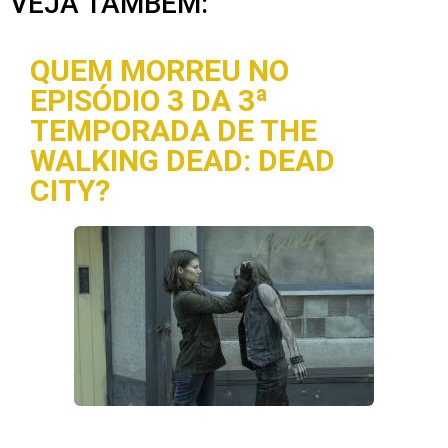
VEJA TAMBÉM:
QUEM MORREU NO
EPISÓDIO 3 DA 3ª
TEMPORADA DE THE
WALKING DEAD: DEAD
CITY?