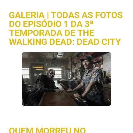
GALERIA | TODAS AS FOTOS
DO EPISÓDIO 1 DA 3ª
TEMPORADA DE THE
WALKING DEAD: DEAD CITY
QUEM MORREU NO