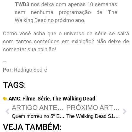
TWD3
nos deixa com apenas 10 semanas
sem nenhuma programação de The
Walking Dead no próximo ano.
Como você acha que o universo da série se sairá
com tantos conteúdos em exibição? Não deixe de
comentar sua opinião!
–
Por:
Rodrigo Sodré
TAGS:
AMC
,
Filme
,
Série
,
The Walking Dead
ARTIGO ANTERIOR
PRÓXIMO ARTIGO
Quem morreu no 5º Episódio da 10ª Temporada de The Walking Dead?
The Walking Dead S10E05: 5 coisas que você pode ter perdido em “What It Always Is”
VEJA TAMBÉM: