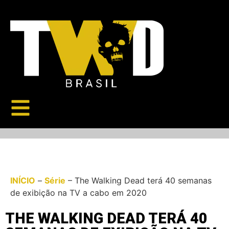
INÍCIO
–
Série
–
The Walking Dead terá 40 semanas
de exibição na TV a cabo em 2020
THE WALKING DEAD TERÁ 40