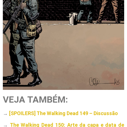
VEJA TAMBÉM:
→
[SPOILERS] The Walking Dead 149 – Discussão
→
The Walking Dead 150: Arte da capa e data de