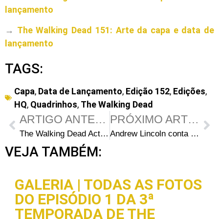
lançamento
→
The Walking Dead 151: Arte da capa e data de
lançamento
TAGS:
Capa
,
Data de Lançamento
,
Edição 152
,
Edições
,
HQ
,
Quadrinhos
,
The Walking Dead
ARTIGO ANTERIOR
PRÓXIMO ARTIGO
The Walking Dead Action Figures Série 9 (TV): Fotos e informações
Andrew Lincoln conta o que está por vir em The Walking Dead
VEJA TAMBÉM:
GALERIA | TODAS AS FOTOS
DO EPISÓDIO 1 DA 3ª
TEMPORADA DE THE