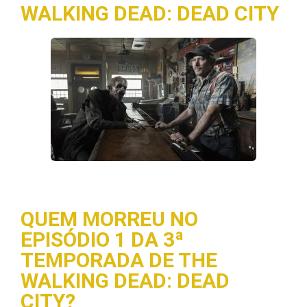
WALKING DEAD: DEAD CITY
QUEM MORREU NO
EPISÓDIO 1 DA 3ª
TEMPORADA DE THE
WALKING DEAD: DEAD
CITY?