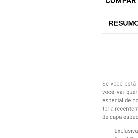
COMPART
RESUM
Se você está
você vai quer
especial de c
ter a recente
de capa espec
Exclusiv