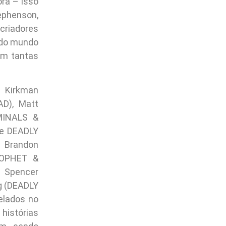
ra – isso
ephenson,
criadores
odo mundo
om tantas
t Kirkman
D), Matt
IMINALS &
 e DEADLY
, Brandon
PROPHET &
 Spencer
g (DEADLY
elados no
histórias