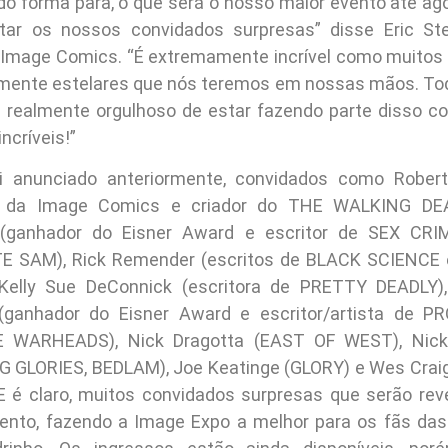
do forma para, o que será o nosso maior evento até ago
ar os nossos convidados surpresas” disse Eric St
a Image Comics. “É extremamente incrível como muitos 
mente estelares que nós teremos em nossas mãos. T
á realmente orgulhoso de estar fazendo parte disso c
ncríveis!”
 anunciado anteriormente, convidados como Rober
ro da Image Comics e criador do THE WALKING DEA
 (ganhador do Eisner Award e escritor de SEX CR
E SAM), Rick Remender (escritos de BLACK SCIENCE
Kelly Sue DeConnick (escritora de PRETTY DEADLY)
ganhador do Eisner Award e escritor/artista de 
E WARHEADS), Nick Dragotta (EAST OF WEST), Nick
 GLORIES, BEDLAM), Joe Keatinge (GLORY) e Wes Crai
E é claro, muitos convidados surpresas que serão rev
vento, fazendo a Image Expo a melhor para os fãs das 