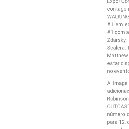
Expo! Co
contagem
WALKING 
#1 em ed
#1 com a
Zdarsky
Scalera
Matthew
estar di
no evento
A Image 
adicion
Robinson
OUTCAST)
número d
para 12,