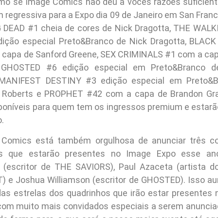
mo se Image Comics não deu a vocês razões suficient
 regressiva para a Expo dia 09 de Janeiro em San Franc
DEAD #1 cheia de cores de Nick Dragotta, THE WAL
ição especial Preto&Branco de Nick Dragotta, BLAC
 capa de Sanford Greene, SEX CRIMINALS #1 com a cap
, GHOSTED #6 edição especial em Preto&Branco d
, MANIFEST DESTINY #3 edição especial em Preto&B
 Roberts e PROPHET #42 com a capa de Brandon Gr
sponíveis para quem tem os ingressos premium e estarã
.
Comics está também orgulhosa de anunciar três c
ais que estarão presentes no Image Expo esse an
 (escritor de THE SAVIORS), Paul Azaceta (artista d
 e Joshua Williamson (escritor de GHOSTED). Isso a
as estrelas dos quadrinhos que irão estar presentes 
 com muito mais convidados especiais a serem anunciad