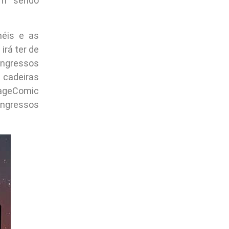
ém sendo
néis e as
irá ter de
ngressos
cadeiras
mageComic
ingressos