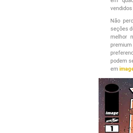
em quad
vendidos 
Não perc
seções de
melhor 
premium
preferen
podem se
em
imag