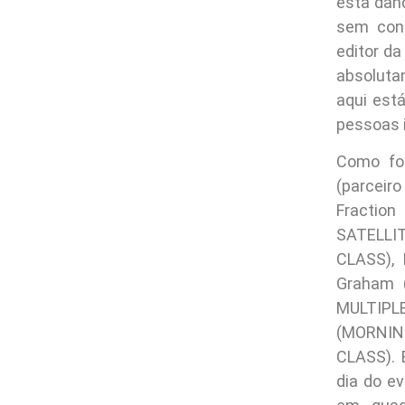
esta dan
sem cont
editor d
absoluta
aqui est
pessoas i
Como foi
(parcei
Fraction
SATELLIT
CLASS), 
Graham (
MULTIPL
(MORNING
CLASS). 
dia do e