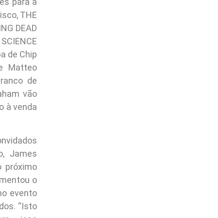
es para a
isco, THE
KING DEAD
K SCIENCE
a de Chip
e Matteo
ranco de
aham vão
o à venda
onvidados
o, James
o próximo
umentou o
no evento
os. “Isto