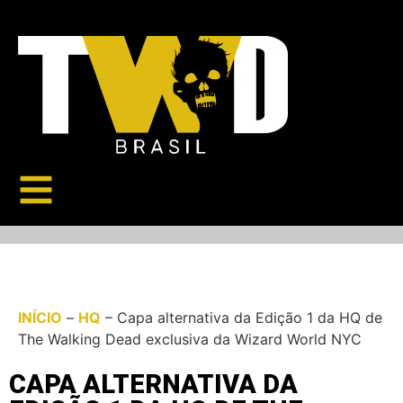
INÍCIO
–
HQ
–
Capa alternativa da Edição 1 da HQ de
The Walking Dead exclusiva da Wizard World NYC
CAPA ALTERNATIVA DA