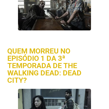
QUEM MORREU NO
EPISÓDIO 1 DA 3ª
TEMPORADA DE THE
WALKING DEAD: DEAD
CITY?