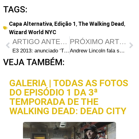
TAGS:
Capa Alternativa
,
Edição 1
,
The Walking Dead
,
Wizard World NYC
ARTIGO ANTERIOR
PRÓXIMO ARTIGO
E3 2013: anunciado ‘The Walking Dead: 400 Days’, assista ao primeiro trailer
Andrew Lincoln fala sobre o desenvolvimento de Rick Grimes e seu medo de premiações
VEJA TAMBÉM:
GALERIA | TODAS AS FOTOS
DO EPISÓDIO 1 DA 3ª
TEMPORADA DE THE
WALKING DEAD: DEAD CITY