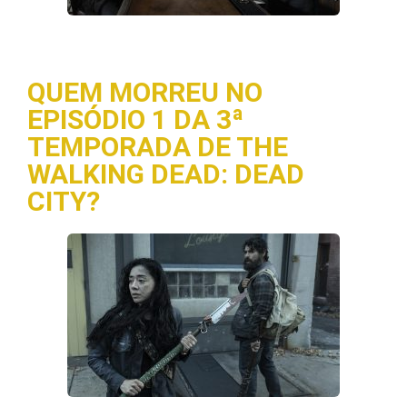
QUEM MORREU NO
EPISÓDIO 1 DA 3ª
TEMPORADA DE THE
WALKING DEAD: DEAD
CITY?