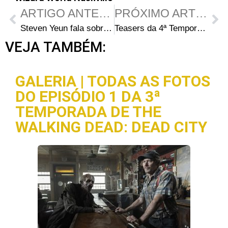
ARTIGO ANTERIOR
PRÓXIMO ARTIGO
Steven Yeun fala sobre o novo papel de Glenn, Vingança do Governador e sobre ‘comer M#%&’
Teasers da 4ª Temporada de The Walking Dead divulgados pela FOX Holanda
VEJA TAMBÉM:
GALERIA | TODAS AS FOTOS
DO EPISÓDIO 1 DA 3ª
TEMPORADA DE THE
WALKING DEAD: DEAD CITY