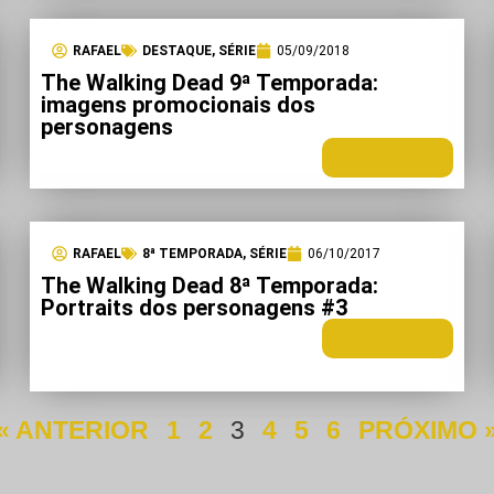
RAFAEL
DESTAQUE
,
SÉRIE
05/09/2018
The Walking Dead 9ª Temporada:
imagens promocionais dos
personagens
LEIA MAIS +
RAFAEL
8ª TEMPORADA
,
SÉRIE
06/10/2017
The Walking Dead 8ª Temporada:
Portraits dos personagens #3
LEIA MAIS +
« ANTERIOR
1
2
3
4
5
6
PRÓXIMO 