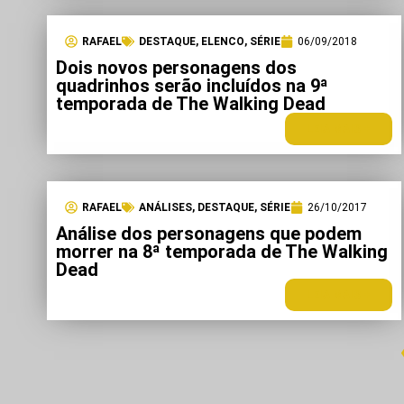
RAFAEL
DESTAQUE
,
ELENCO
,
SÉRIE
06/09/2018
Dois novos personagens dos
quadrinhos serão incluídos na 9ª
temporada de The Walking Dead
LEIA MAIS +
RAFAEL
ANÁLISES
,
DESTAQUE
,
SÉRIE
26/10/2017
Análise dos personagens que podem
morrer na 8ª temporada de The Walking
Dead
LEIA MAIS +