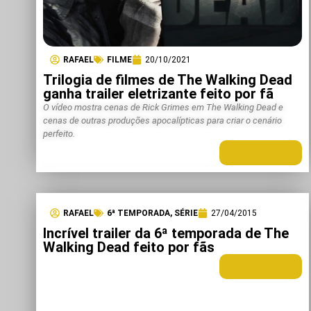
RAFAEL
FILME
20/10/2021
Trilogia de filmes de The Walking Dead
ganha trailer eletrizante feito por fã
O vídeo mostra cenas de Rick Grimes em The Walking Dead e
cenas de outras produções apocalípticas para criar o cenário
perfeito.
LEIA MAIS +
RAFAEL
6ª TEMPORADA
,
SÉRIE
27/04/2015
Incrível trailer da 6ª temporada de The
Walking Dead feito por fãs
LEIA MAIS +