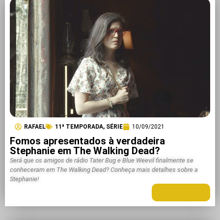
RAFAEL
11ª TEMPORADA
,
SÉRIE
10/09/2021
Fomos apresentados à verdadeira
Stephanie em The Walking Dead?
Será que os amigos de rádio Tater Bug e Blue Weevil finalmente se
conheceram em The Walking Dead? Conheça mais detalhes sobre a
Stephanie!
LEIA MAIS +