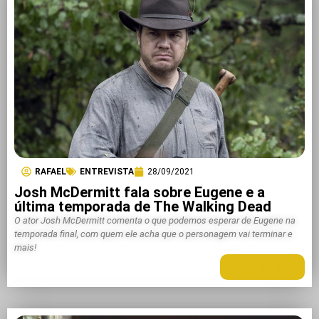
RAFAEL
ENTREVISTA
28/09/2021
Josh McDermitt fala sobre Eugene e a
última temporada de The Walking Dead
O ator Josh McDermitt comenta o que podemos esperar de Eugene na
temporada final, com quem ele acha que o personagem vai terminar e
mais!
LEIA MAIS +