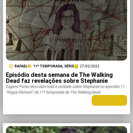
RAFAEL
11ª TEMPORADA
,
SÉRIE
27/02/2022
Episódio desta semana de The Walking
Dead faz revelações sobre Stephanie
Eugene Porter descobre toda a verdade sobre Stephanie no episódio 11 -
"Rogue Element" da 11ª temporada de The Walking Dead.
LEIA MAIS +