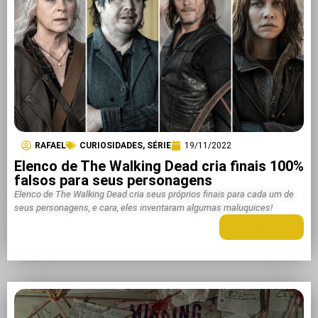
RAFAEL
CURIOSIDADES
,
SÉRIE
19/11/2022
Elenco de The Walking Dead cria finais 100%
falsos para seus personagens
Elenco de The Walking Dead cria seus próprios finais para cada um de
seus personagens, e cara, eles inventaram algumas maluquices!
LEIA MAIS +