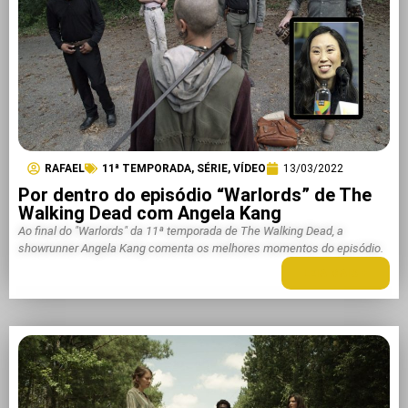
RAFAEL
11ª TEMPORADA
,
SÉRIE
,
VÍDEO
13/03/2022
Por dentro do episódio “Warlords” de The
Walking Dead com Angela Kang
Ao final do "Warlords" da 11ª temporada de The Walking Dead, a
showrunner Angela Kang comenta os melhores momentos do episódio.
LEIA MAIS +