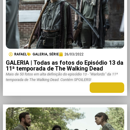
RAFAEL
GALERIA
,
SÉRIE
26/03/2022
GALERIA | Todas as fotos do Episódio 13 da
11ª temporada de The Walking Dead
Mais de 50 fotos em alta definição do episódio 13 - "Warlords" da 11ª
temporada de The Walking Dead. Contém SPOILERS!
LEIA MAIS +