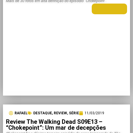
Mais de 30 fotos em alta definição do episódio "Chokepoint".
LEIA MAIS +
RAFAEL
DESTAQUE
,
REVIEW
,
SÉRIE
11/03/2019
Review The Walking Dead S09E13 –
“Chokepoint”: Um mar de decepções