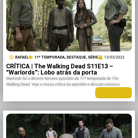
RAFAEL
11ª TEMPORADA
,
DESTAQUE
,
SÉRIE
13/03/2022
CRÍTICA | The Walking Dead S11E13 –
“Warlords”: Lobo atrás da porta
Warlords foi o décimo terceiro episódio da 11ª temporada de The
Walking Dead. Veja a nossa crítica ao episódio e discuta conosco.
LEIA MAIS +