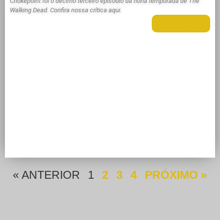
Chokepoint foi o décimo terceiro episódio da nona temporada de The
Walking Dead. Confira nossa crítica aqui.
LEIA MAIS +
« ANTERIOR
1
2
3
4
PRÓXIMO »