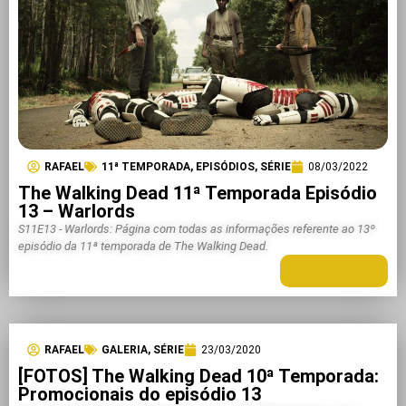
RAFAEL
11ª TEMPORADA
,
EPISÓDIOS
,
SÉRIE
08/03/2022
The Walking Dead 11ª Temporada Episódio
13 – Warlords
S11E13 - Warlords: Página com todas as informações referente ao 13º
episódio da 11ª temporada de The Walking Dead.
LEIA MAIS +
RAFAEL
GALERIA
,
SÉRIE
23/03/2020
[FOTOS] The Walking Dead 10ª Temporada:
Promocionais do episódio 13