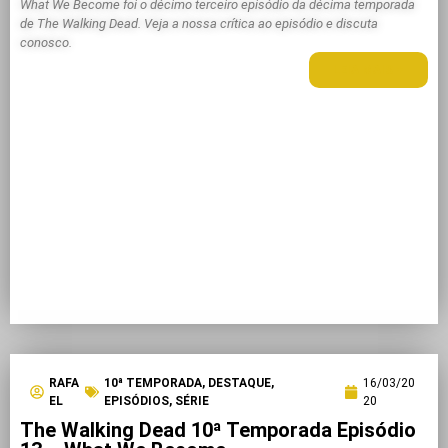
What We Become foi o décimo terceiro episódio da décima temporada
de The Walking Dead. Veja a nossa crítica ao episódio e discuta
conosco.
LEIA MAIS +
RAFA
10ª TEMPORADA
,
DESTAQUE
,
16/03/20
EL
EPISÓDIOS
,
SÉRIE
20
The Walking Dead 10ª Temporada Episódio