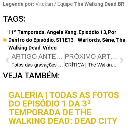
Legenda por:
Vitckari / Equipe
The Walking Dead BR
TAGS:
11ª Temporada
,
Angela Kang
,
Episódio 13
,
Por
Dentro do Episódio
,
S11E13 - Warlords
,
Série
,
The
Walking Dead
,
Vídeo
ARTIGO ANTERIOR
PRÓXIMO ARTIGO
Fotos das gravações do último episódio de The Walking Dead revelam quais personagens ainda estão vivos
CRÍTICA | The Walking Dead S11E13 – “Warlords”: Lobo atrás da porta
VEJA TAMBÉM:
GALERIA | TODAS AS FOTOS
DO EPISÓDIO 1 DA 3ª
TEMPORADA DE THE
WALKING DEAD: DEAD CITY