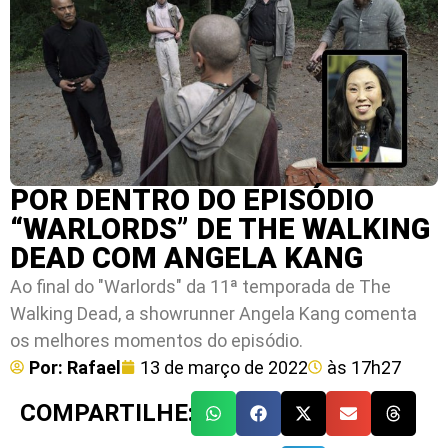
POR DENTRO DO EPISÓDIO
“WARLORDS” DE THE WALKING
DEAD COM ANGELA KANG
Ao final do "Warlords" da 11ª temporada de The
Walking Dead, a showrunner Angela Kang comenta
os melhores momentos do episódio.
Por:
Rafael
13 de março de 2022
às
17h27
COMPARTILHE: