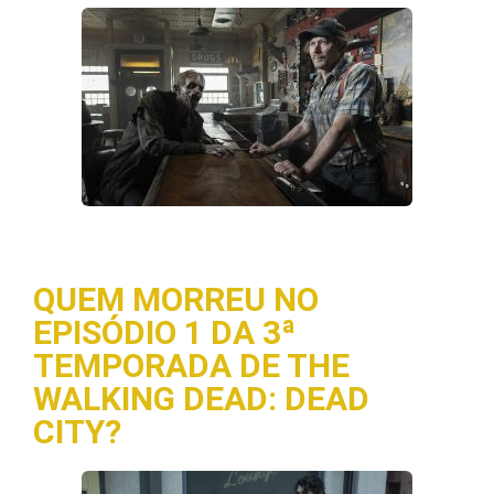
QUEM MORREU NO
EPISÓDIO 1 DA 3ª
TEMPORADA DE THE
WALKING DEAD: DEAD
CITY?