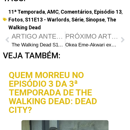
11ª Temporada
,
AMC
,
Comentários
,
Episódio 13
,
Fotos
,
S11E13 - Warlords
,
Série
,
Sinopse
,
The
Walking Dead
ARTIGO ANTERIOR
PRÓXIMO ARTIGO
The Walking Dead S11E11: 5 coisas que você pode ter perdido em “Rogue Element”
Okea Eme-Akwari explica a origem da máscara de Elijah em The Walking Dead
VEJA TAMBÉM:
QUEM MORREU NO
EPISÓDIO 3 DA 3ª
TEMPORADA DE THE
WALKING DEAD: DEAD
CITY?