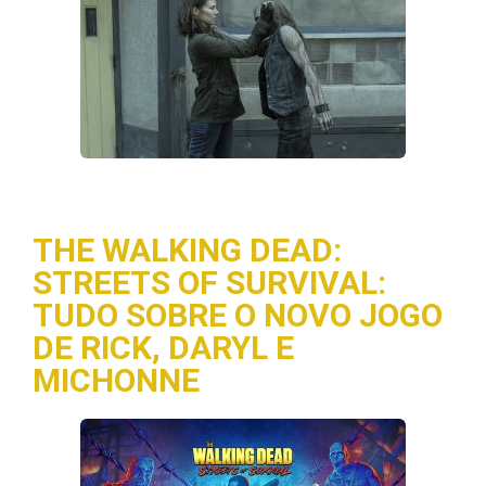
THE WALKING DEAD:
STREETS OF SURVIVAL:
TUDO SOBRE O NOVO JOGO
DE RICK, DARYL E
MICHONNE