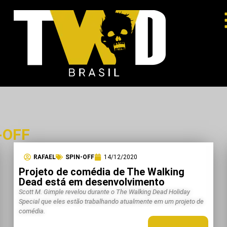
-OFF
RAFAEL
SPIN-OFF
14/12/2020
Projeto de comédia de The Walking
Dead está em desenvolvimento
Scott M. Gimple revelou durante o The Walking Dead Holiday
Special que eles estão trabalhando atualmente em um projeto de
comédia.
LEIA MAIS +