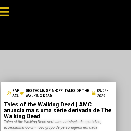
RAF
DESTAQUE
,
SPIN-OFF
,
TALES OF THE
09/09/
AEL
WALKING DEAD
2020
Tales of the Walking Dead | AMC
anuncia mais uma série derivada de The
Walking Dead
Tales of the Walking Dead será uma antologia de episódios,
acompanhando um novo grupo de personagens em cada