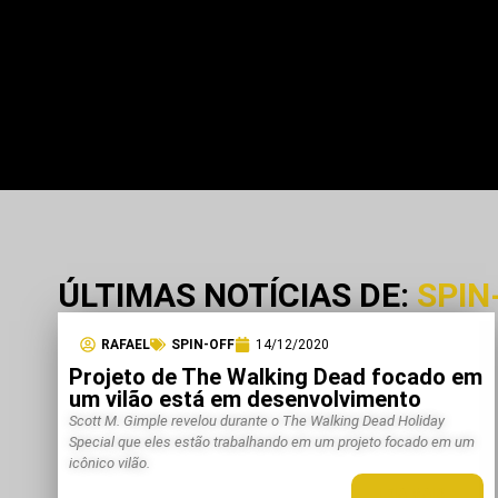
ÚLTIMAS NOTÍCIAS DE:
SPIN
RAFAEL
SPIN-OFF
14/12/2020
Projeto de The Walking Dead focado em
um vilão está em desenvolvimento
Scott M. Gimple revelou durante o The Walking Dead Holiday
Special que eles estão trabalhando em um projeto focado em um
icônico vilão.
LEIA MAIS +