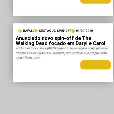
RAFAEL
DESTAQUE
,
SPIN-OFF
09/09/2020
Anunciado novo spin-off de The
Walking Dead focado em Daryl e Carol
A AMC anunciou hoje (09/09) que os personagens Daryl (Norman
Reedus) e Carol (Melissa McBride) vão estrelar sua própria série
spin-off em 2023.
LEIA MAIS +