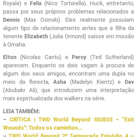
Royale) e
Felix
(Nico Tortorella). Huck, entretanto,
passa por seus próprios problemas relacionados a
Dennis
(Max Osinski). Eles realmente possuíam
algum tipo de relacionamento antes que a filha da
tenente
Elizabeth
(Julia Ormond) saísse em missão
à Omaha.
Elton
(Nicolas Cantu) e
Percy
(Ted Sutherland)
aparecem. Enquanto os dois vagam à procura de
algum dos seus amigos, encontram uma dupla no
meio da floresta,
Asha
(Madelyn Kientz) e
Dev
(Abubakr Ali), que introduzem uma interpretação
mais espiritualizada dos walkers na série.
LEIA TAMBÉM:
–
CRÍTICA | TWD World Beyond S02E03 – “Exit
Wounds”: Todos os caminhos…
–
TWD World Beyond 2ª Temporada Episódio 4 –