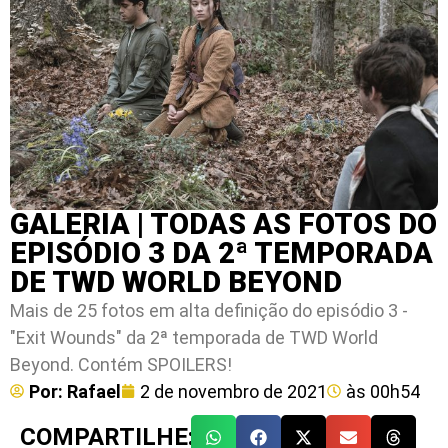
GALERIA | TODAS AS FOTOS DO
EPISÓDIO 3 DA 2ª TEMPORADA
DE TWD WORLD BEYOND
Mais de 25 fotos em alta definição do episódio 3 -
"Exit Wounds" da 2ª temporada de TWD World
Beyond. Contém SPOILERS!
Por:
Rafael
2 de novembro de 2021
às
00h54
COMPARTILHE: