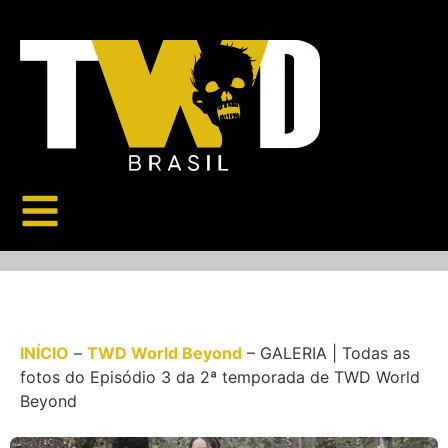
INÍCIO
–
TWD World Beyond
–
GALERIA | Todas as
fotos do Episódio 3 da 2ª temporada de TWD World
Beyond