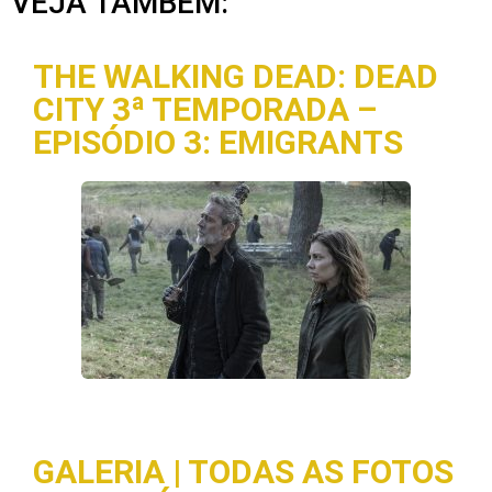
VEJA TAMBÉM:
THE WALKING DEAD: DEAD
CITY 3ª TEMPORADA –
EPISÓDIO 3: EMIGRANTS
GALERIA | TODAS AS FOTOS