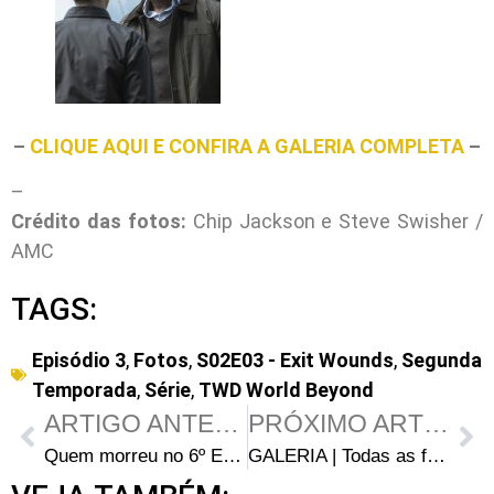
–
CLIQUE AQUI E CONFIRA A GALERIA COMPLETA
–
–
Crédito das fotos:
Chip Jackson e Steve Swisher /
AMC
TAGS:
Episódio 3
,
Fotos
,
S02E03 - Exit Wounds
,
Segunda
Temporada
,
Série
,
TWD World Beyond
ARTIGO ANTERIOR
PRÓXIMO ARTIGO
Quem morreu no 6º Episódio da 2ª Temporada de TWD World Beyond?
GALERIA | Todas as fotos do Episódio 4 da 2ª temporada de TWD World Beyond