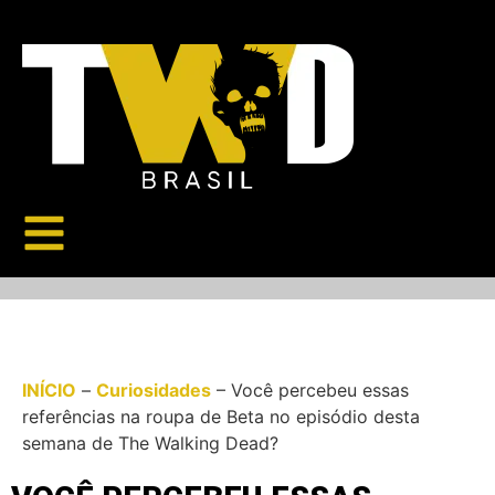
INÍCIO
–
Curiosidades
–
Você percebeu essas
referências na roupa de Beta no episódio desta
semana de The Walking Dead?