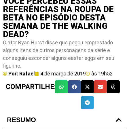
VOCÊ PERCEBEU ESSAS
REFERÊNCIAS NA ROUPA DE
BETA NO EPISÓDIO DESTA
SEMANA DE THE WALKING
DEAD?
O ator Ryan Hurst disse que pegou emprestado
alguns itens de outros personagens da série e
conseguiu esconder alguns easter eggs em seu
figurino.
Por:
Rafael
4 de março de 2019
às
19h52
COMPARTILHE:
RESUMO