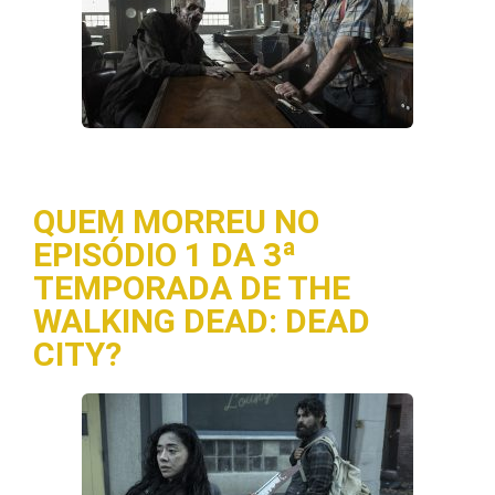
QUEM MORREU NO
EPISÓDIO 1 DA 3ª
TEMPORADA DE THE
WALKING DEAD: DEAD
CITY?