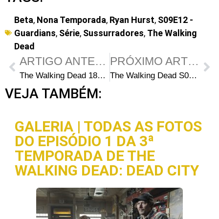
Beta
,
Nona Temporada
,
Ryan Hurst
,
S09E12 -
Guardians
,
Série
,
Sussurradores
,
The Walking
Dead
ARTIGO ANTERIOR
PRÓXIMO ARTIGO
The Walking Dead 189: Prévia da Edição
The Walking Dead S09E12: 5 coisas que você pode ter perdido em “Guardians”
VEJA TAMBÉM:
GALERIA | TODAS AS FOTOS
DO EPISÓDIO 1 DA 3ª
TEMPORADA DE THE
WALKING DEAD: DEAD CITY