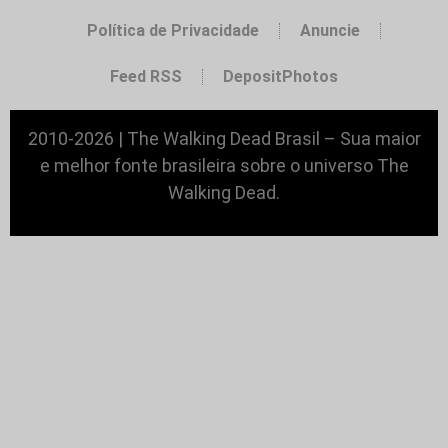
Política de Privacidade
Anuncie
Feed RSS
DepositPhotos
2010-2026 | The Walking Dead Brasil – Sua maior
e melhor fonte brasileira sobre o universo The
Walking Dead.