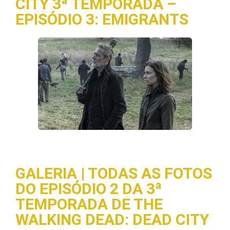
CITY 3ª TEMPORADA –
EPISÓDIO 3: EMIGRANTS
GALERIA | TODAS AS FOTOS
DO EPISÓDIO 2 DA 3ª
TEMPORADA DE THE
WALKING DEAD: DEAD CITY