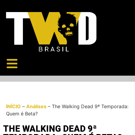
INÍCIO
–
Análises
–
The Walking Dead 9ª Temporada:
Quem é Beta?
THE WALKING DEAD 9ª