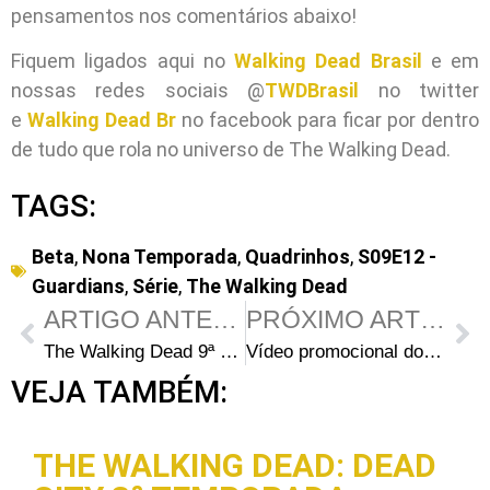
pensamentos nos comentários abaixo!
Fiquem ligados aqui no
Walking Dead Brasil
e em
nossas redes sociais @
TWDBrasil
no twitter
e
Walking Dead Br
no facebook para ficar por dentro
de tudo que rola no universo de The Walking Dead.
TAGS:
Beta
,
Nona Temporada
,
Quadrinhos
,
S09E12 -
Guardians
,
Série
,
The Walking Dead
ARTIGO ANTERIOR
PRÓXIMO ARTIGO
The Walking Dead 9ª Temporada – Comentários do episódio 12: “Guardians” (COM SPOILERS)
Vídeo promocional do 13º episódio da 9ª temporada de The Walking Dead
VEJA TAMBÉM:
THE WALKING DEAD: DEAD