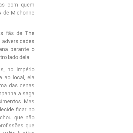
soas com quem
os de Michonne
os fãs de The
s adversidades
ana perante o
ro lado dela.
s, no Império
 ao local, ela
 uma das cenas
ompanha a saga
cimentos. Mas
ecide ficar no
achou que não
profissões que