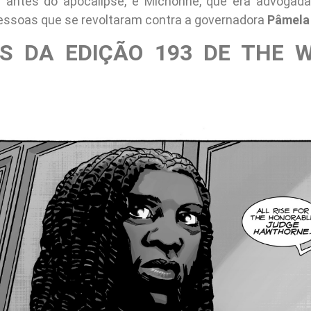
 antes do apocalipse, e Michonne, que era advogada,
ssoas que se revoltaram contra a governadora
Pâmela
S DA EDIÇÃO 193 DE THE 