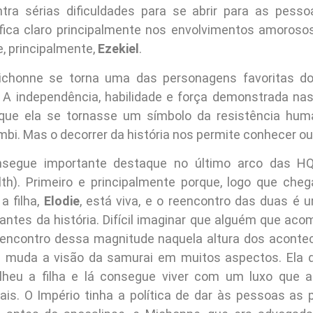
ontra sérias dificuldades para se abrir para as pes
 fica claro principalmente nos envolvimentos amoros
, principalmente,
Ezekiel
.
ichonne se torna uma das personagens favoritas d
 A independência, habilidade e força demonstrada na
que ela se tornasse um símbolo da resistência hum
bi. Mas o decorrer da história nos permite conhecer out
segue importante destaque no último arco das HQ
). Primeiro e principalmente porque, logo que chega
a filha,
Elodie
, está viva, e o reencontro das duas é
ntes da história. Difícil imaginar que alguém que ac
eencontro dessa magnitude naquela altura dos aconte
e muda a visão da samurai em muitos aspectos. Ela d
olheu a filha e lá consegue viver com um luxo que 
ais. O Império tinha a política de dar às pessoas as 