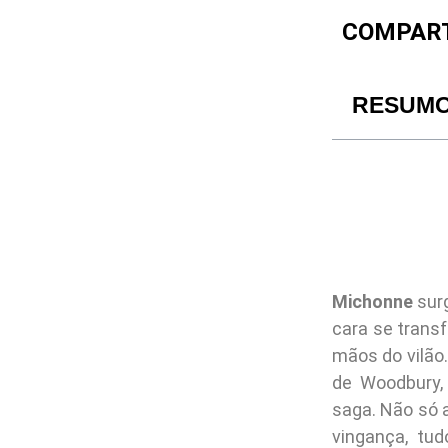
COMPART
RESUM
Michonne
sur
cara se trans
mãos do vilão.
de Woodbury,
saga. Não só 
vingança, tu