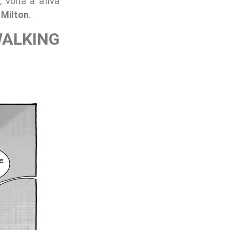
 volta à ativa
 Milton
.
WALKING