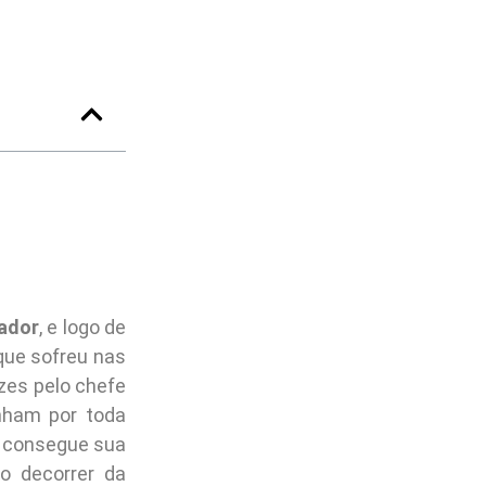
ador
, e logo de
que sofreu nas
ezes pelo chefe
nham por toda
a consegue sua
o decorrer da