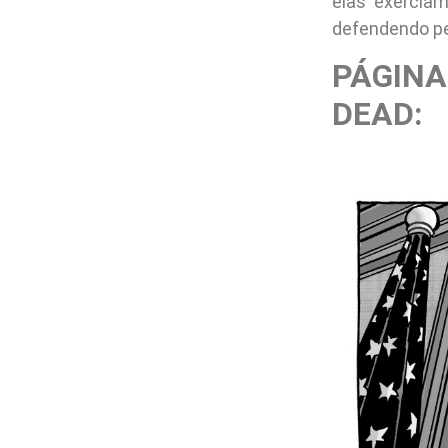
elas exerciam
defendendo pe
PÁGINA
DEAD: