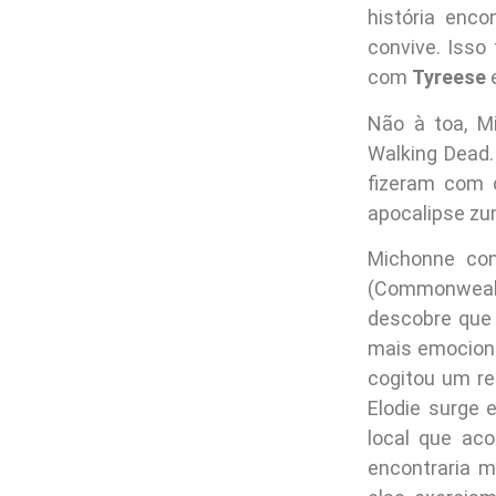
história enc
convive. Isso
com
Tyreese
e
Não à toa, M
Walking Dead.
fizeram com 
apocalipse zum
Michonne con
(Commonwealth
descobre que 
mais emociona
cogitou um r
Elodie surge 
local que ac
encontraria m