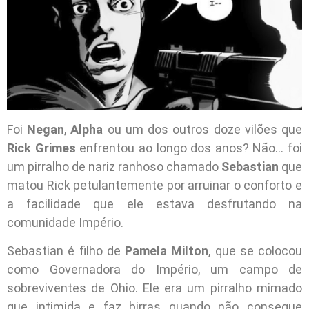
Foi
Negan
,
Alpha
ou um dos outros doze vilões que
Rick Grimes
enfrentou ao longo dos anos? Não… foi
um pirralho de nariz ranhoso chamado
Sebastian
que
matou Rick petulantemente por arruinar o conforto e
a facilidade que ele estava desfrutando na
comunidade Império.
Sebastian é filho de
Pamela Milton
, que se colocou
como Governadora do Império, um campo de
sobreviventes de Ohio. Ele era um pirralho mimado
que intimida e faz birras quando não consegue