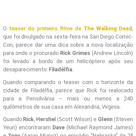
O
teaser do primeiro filme de
The Walking Dead
,
que foi divulgado na sexta-feira na San Diego Comic-
Con, parece dar uma dica sobre a nova localização
para onde o procurado
Rick Grimes
(Andrew Lincoln)
foi levado a bordo de um helicóptero após seu
desaparecimento:
Filadélfia
.
Quando comparando o teaser com o horizonte da
cidade de Filadélfia, parece que Rick foi realocado
para a Pensilvânia – mais ou menos a 240
quilômetros de sua casa em Alexandria, Virginia.
Quando
Rick
,
Hershel
(Scott Wilson) e
Glenn
(Steven
Yeun) encontraram
Dave
(Michael Raymond James)
e
Tony
(Aaron Munoz) no episódio “Nebraska” da 2ª