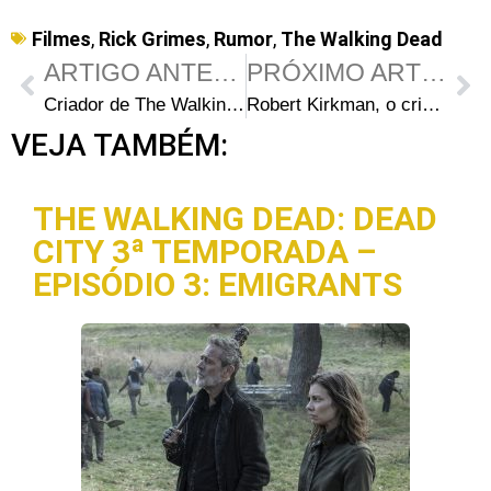
Filmes
,
Rick Grimes
,
Rumor
,
The Walking Dead
ARTIGO ANTERIOR
PRÓXIMO ARTIGO
Criador de The Walking Dead afirma que final da HQ não vai afetar a Série de TV
Robert Kirkman, o criador de The Walking Dead, fala sobre os filmes de Rick Grimes
VEJA TAMBÉM:
THE WALKING DEAD: DEAD
CITY 3ª TEMPORADA –
EPISÓDIO 3: EMIGRANTS