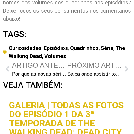
nomes dos volumes dos quadrinhos nos episódios?
Deixe todos os seus pensamentos nos comentários
abaixo!
TAGS:
Curiosidades
,
Episódios
,
Quadrinhos
,
Série
,
The
Walking Dead
,
Volumes
ARTIGO ANTERIOR
PRÓXIMO ARTIGO
Por que as novas séries de The Walking Dead só terão 6 episódios?
Saiba onde assistir todas as temporadas de Fear the Walking Dead online
VEJA TAMBÉM:
GALERIA | TODAS AS FOTOS
DO EPISÓDIO 1 DA 3ª
TEMPORADA DE THE
WALKING DEAD: DEAD CITY