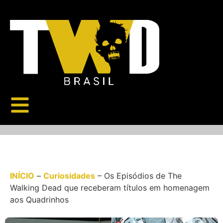
INÍCIO
–
Curiosidades
–
Os Episódios de The
Walking Dead que receberam títulos em homenagem
aos Quadrinhos