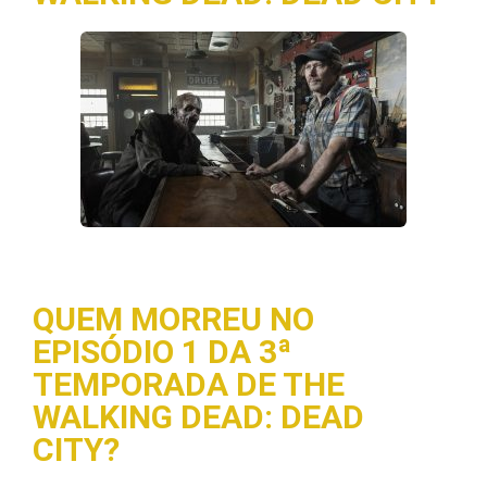
QUEM MORREU NO
EPISÓDIO 1 DA 3ª
TEMPORADA DE THE
WALKING DEAD: DEAD
CITY?