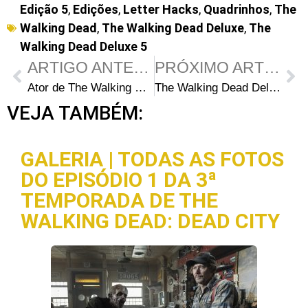
Edição 5
,
Edições
,
Letter Hacks
,
Quadrinhos
,
The
Walking Dead
,
The Walking Dead Deluxe
,
The
Walking Dead Deluxe 5
ARTIGO ANTERIOR
PRÓXIMO ARTIGO
Ator de The Walking Dead está sendo cancelado por apoiar assédio sexual
The Walking Dead Deluxe 5 – Cutting Room Floor: Roteiro e Comentários
VEJA TAMBÉM:
GALERIA | TODAS AS FOTOS
DO EPISÓDIO 1 DA 3ª
TEMPORADA DE THE
WALKING DEAD: DEAD CITY