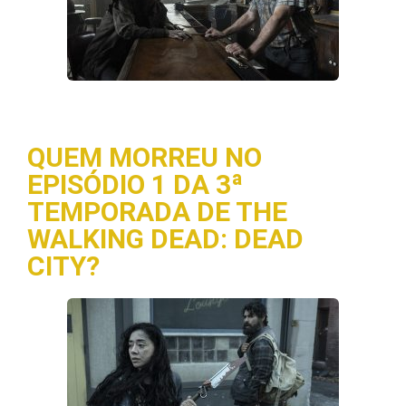
QUEM MORREU NO
EPISÓDIO 1 DA 3ª
TEMPORADA DE THE
WALKING DEAD: DEAD
CITY?