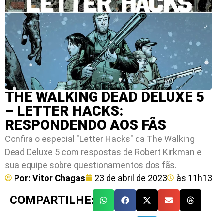
THE WALKING DEAD DELUXE 5
– LETTER HACKS:
RESPONDENDO AOS FÃS
Confira o especial "Letter Hacks" da The Walking
Dead Deluxe 5 com respostas de Robert Kirkman e
sua equipe sobre questionamentos dos fãs.
Por:
Vitor Chagas
23 de abril de 2023
às
11h13
COMPARTILHE: