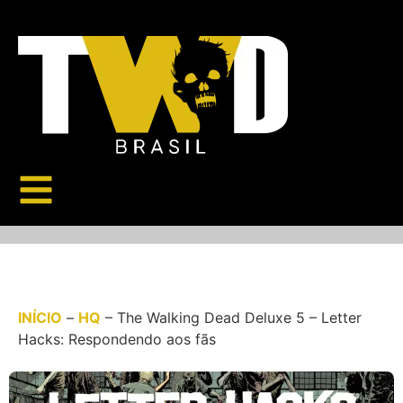
INÍCIO
–
HQ
–
The Walking Dead Deluxe 5 – Letter
Hacks: Respondendo aos fãs