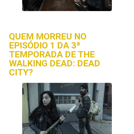
QUEM MORREU NO
EPISÓDIO 1 DA 3ª
TEMPORADA DE THE
WALKING DEAD: DEAD
CITY?