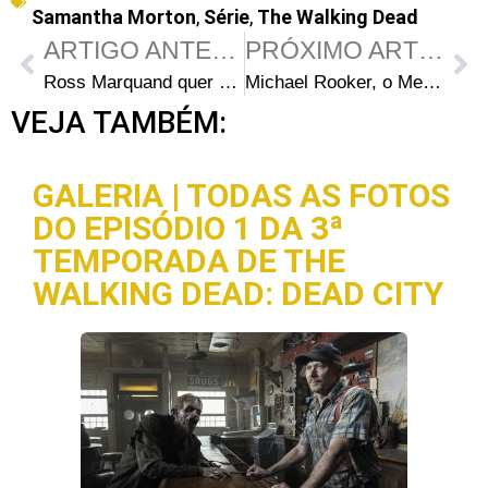
Samantha Morton
,
Série
,
The Walking Dead
ARTIGO ANTERIOR
PRÓXIMO ARTIGO
Ross Marquand quer uma morte épica para Aaron em The Walking Dead
Michael Rooker, o Merle de The Walking Dead, entra para o elenco de Velozes e Furiosos 9
VEJA TAMBÉM:
GALERIA | TODAS AS FOTOS
DO EPISÓDIO 1 DA 3ª
TEMPORADA DE THE
WALKING DEAD: DEAD CITY