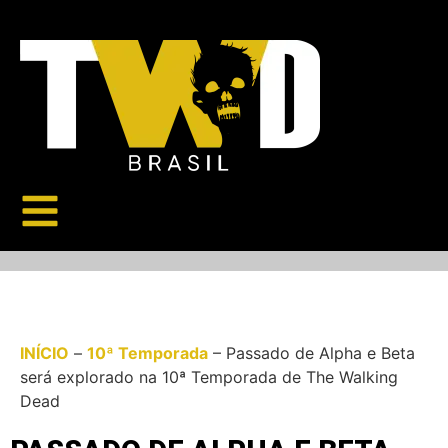
INÍCIO
–
10ª Temporada
–
Passado de Alpha e Beta
será explorado na 10ª Temporada de The Walking
Dead