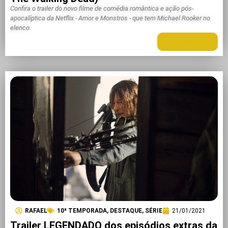
Confira o trailer do novo filme de comédia romântica e ação pós-
apocalíptica da Netflix - Amor e Monstros - que tem Michael Rooker no
elenco.
LEIA MAIS +
RAFAEL
10ª TEMPORADA
,
DESTAQUE
,
SÉRIE
21/01/2021
Trailer LEGENDADO dos episódios extras da