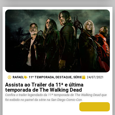
RAFAEL
11ª TEMPORADA
,
DESTAQUE
,
SÉRIE
24/07/2021
Assista ao Trailer da 11ª e última
temporada de The Walking Dead
Confira o trailer legendado da 11ª temporada de The Walking Dead que
foi exibido no painel da série na San Diego Comic-Con.
LEIA MAIS +