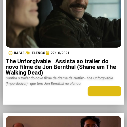
RAFAEL
ELENCO
27/10/2021
The Unforgivable | Assista ao trailer do
novo filme de Jon Bernthal (Shane em The
Walking Dead)
Confira o trailer do novo filme de drama da Netflix - The Unforgivable
(Imperdoável) - que tem Jon Bernthal no elenco.
LEIA MAIS +