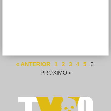
« ANTERIOR
1
2
3
4
5
6
PRÓXIMO »