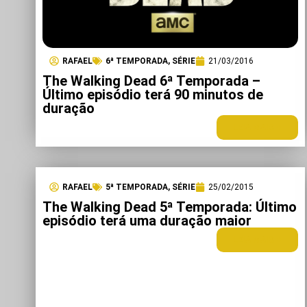
RAFAEL
6ª TEMPORADA
,
SÉRIE
21/03/2016
The Walking Dead 6ª Temporada –
Último episódio terá 90 minutos de
duração
LEIA MAIS +
RAFAEL
5ª TEMPORADA
,
SÉRIE
25/02/2015
The Walking Dead 5ª Temporada: Último
episódio terá uma duração maior
LEIA MAIS +