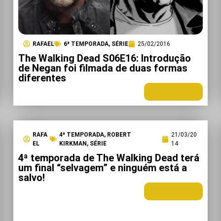
RAFAEL
6ª TEMPORADA
,
SÉRIE
25/02/2016
The Walking Dead S06E16: Introdução
de Negan foi filmada de duas formas
diferentes
LEIA MAIS +
RAFA
4ª TEMPORADA
,
ROBERT
21/03/20
EL
KIRKMAN
,
SÉRIE
14
4ª temporada de The Walking Dead terá
um final “selvagem” e ninguém está a
salvo!
LEIA MAIS +