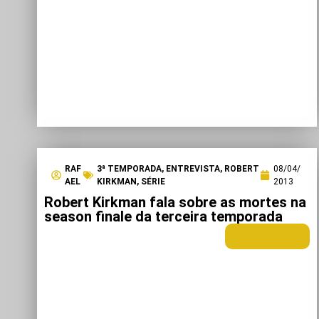
RAF
3ª TEMPORADA
,
ENTREVISTA
,
ROBERT
08/04/
AEL
KIRKMAN
,
SÉRIE
2013
Robert Kirkman fala sobre as mortes na
season finale da terceira temporada
LEIA MAIS +