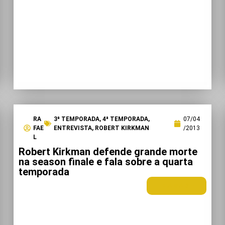
RA
3ª TEMPORADA
,
4ª TEMPORADA
,
07/04
FAE
ENTREVISTA
,
ROBERT KIRKMAN
/2013
L
Robert Kirkman defende grande morte
na season finale e fala sobre a quarta
temporada
LEIA MAIS +