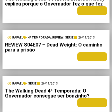
explica porque o Governador fez o que fez
LEIA MAIS +
RAFAEL
4ª TEMPORADA
,
REVIEW
,
SÉRIE
26/11/2013
REVIEW S04E07 – Dead Weight: O caminho
para a prisão
LEIA MAIS +
RAFAEL
SÉRIE
26/11/2013
The Walking Dead 4ª Temporada: O
Governador consegue ser bonzinho?
LEIA MAIS +