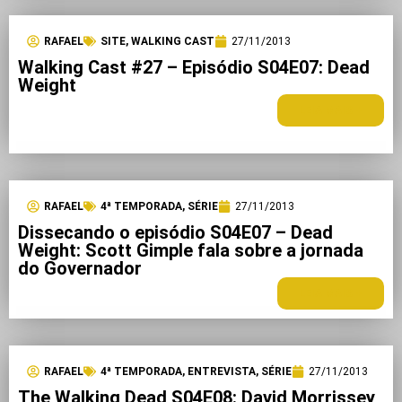
RAFAEL
SITE
,
WALKING CAST
27/11/2013
Walking Cast #27 – Episódio S04E07: Dead
Weight
LEIA MAIS +
RAFAEL
4ª TEMPORADA
,
SÉRIE
27/11/2013
Dissecando o episódio S04E07 – Dead
Weight: Scott Gimple fala sobre a jornada
do Governador
LEIA MAIS +
RAFAEL
4ª TEMPORADA
,
ENTREVISTA
,
SÉRIE
27/11/2013
The Walking Dead S04E08: David Morrissey