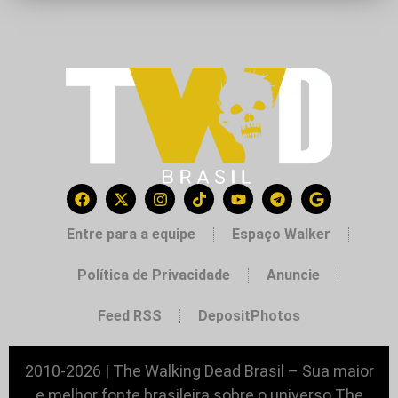
Entre para a equipe
Espaço Walker
Política de Privacidade
Anuncie
Feed RSS
DepositPhotos
2010-2026 | The Walking Dead Brasil – Sua maior
e melhor fonte brasileira sobre o universo The