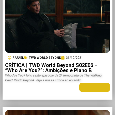
RAFAEL
TWD WORLD BEYOND
31/10/2021
CRÍTICA | TWD World Beyond S02E06 –
“Who Are You?”: Ambições e Plano B
Who Are You? foi o sexto episódio da 2ª temporada de The Walking
Dead: World Beyond. Veja a nossa crítica ao episódio.
LEIA MAIS +