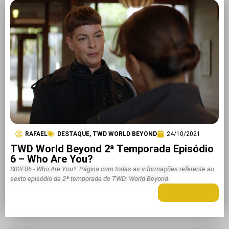
RAFAEL
DESTAQUE
,
TWD WORLD BEYOND
24/10/2021
TWD World Beyond 2ª Temporada Episódio
6 – Who Are You?
S02E06 - Who Are You?: Página com todas as informações referente ao
sexto episódio da 2ª temporada de TWD: World Beyond.
LEIA MAIS +