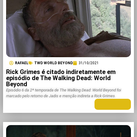
RAFAEL
TWD WORLD BEYOND
31/10/2021
Rick Grimes é citado indiretamente em
episódio de The Walking Dead: World
Beyond
Episódio 6 da 2ª temporada de The Walking Dead: World Beyond foi
marcado pelo retorno de Jadis e menção indireta a Rick Grimes.
LEIA MAIS +