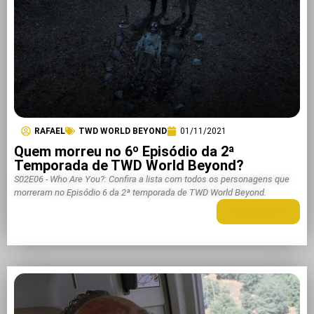
RAFAEL
TWD WORLD BEYOND
01/11/2021
Quem morreu no 6º Episódio da 2ª
Temporada de TWD World Beyond?
S02E06 - Who Are You?: Confira a lista com todos os personagens que
morreram no Episódio 6 da 2ª temporada de TWD World Beyond.
LEIA MAIS +