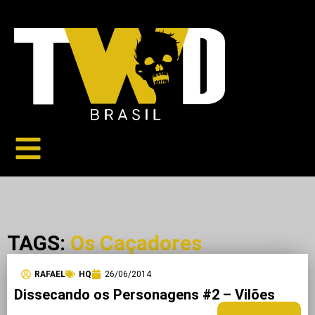
TAGS:
Os Caçadores
RAFAEL
HQ
26/06/2014
Dissecando os Personagens #2 – Vilões
LEIA MAIS +