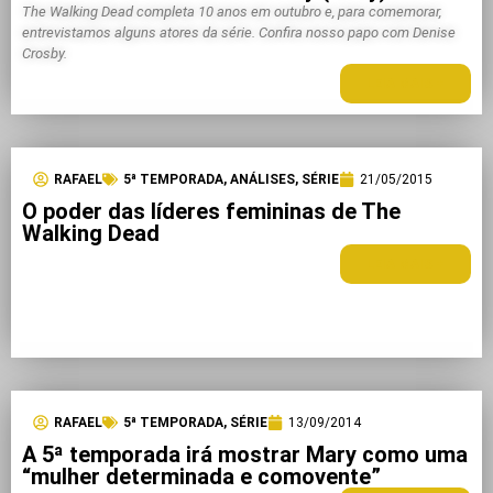
The Walking Dead completa 10 anos em outubro e, para comemorar,
entrevistamos alguns atores da série. Confira nosso papo com Denise
Crosby.
LEIA MAIS +
RAFAEL
5ª TEMPORADA
,
ANÁLISES
,
SÉRIE
21/05/2015
O poder das líderes femininas de The
Walking Dead
LEIA MAIS +
RAFAEL
5ª TEMPORADA
,
SÉRIE
13/09/2014
A 5ª temporada irá mostrar Mary como uma
“mulher determinada e comovente”