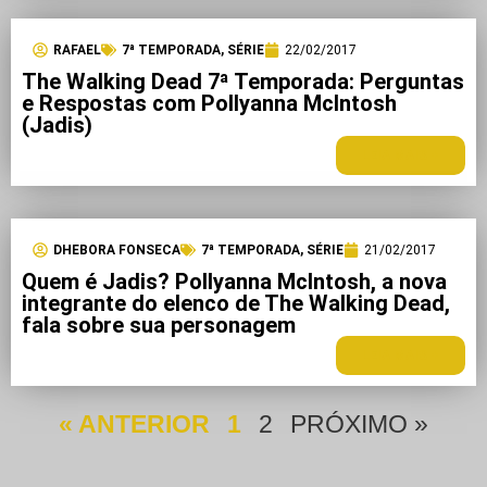
RAFAEL
7ª TEMPORADA
,
SÉRIE
22/02/2017
The Walking Dead 7ª Temporada: Perguntas
e Respostas com Pollyanna McIntosh
(Jadis)
LEIA MAIS +
DHEBORA FONSECA
7ª TEMPORADA
,
SÉRIE
21/02/2017
Quem é Jadis? Pollyanna McIntosh, a nova
integrante do elenco de The Walking Dead,
fala sobre sua personagem
LEIA MAIS +
« ANTERIOR
1
2
PRÓXIMO »