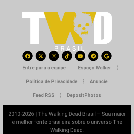
Entre para a equipe
Espaço Walker
Política de Privacidade
Anuncie
Feed RSS
DepositPhotos
2010-2026 | The Walking Dead Brasil – Sua maior
e melhor fonte brasileira sobre o universo The
Walking Dead.