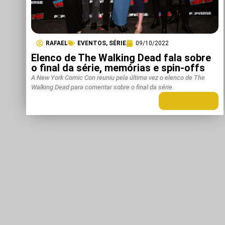
RAFAEL
EVENTOS
,
SÉRIE
09/10/2022
Elenco de The Walking Dead fala sobre
o final da série, memórias e spin-offs
A New York Comic Con reuniu pela última vez o elenco de The
Walking Dead para comentar sobre o final da série.
LEIA MAIS +