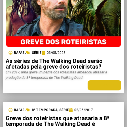
RAFAEL
SÉRIE
03/05/2023
As séries de The Walking Dead serão
afetadas pela greve dos roteiristas?
Em 2017, uma greve iminente dos roteiristas ameaçou atrasar a
produção da 8ª temporada de The Walking Dead.
LEIA MAIS +
RAFAEL
8ª TEMPORADA
,
SÉRIE
02/05/2017
Greve dos roteiristas que atrasaria a 8ª
temporada de The Walking Dead é