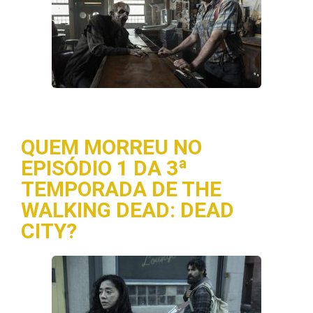
QUEM MORREU NO
EPISÓDIO 1 DA 3ª
TEMPORADA DE THE
WALKING DEAD: DEAD
CITY?