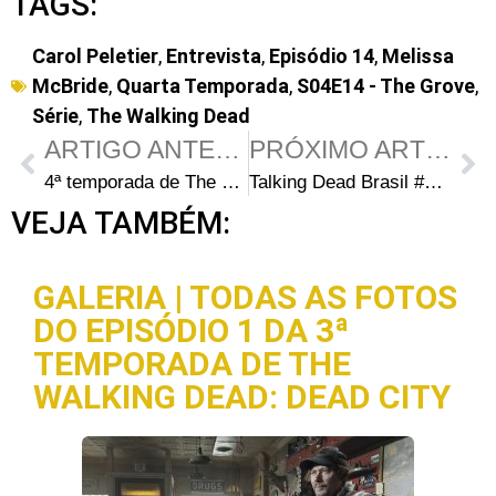
TAGS:
Carol Peletier
,
Entrevista
,
Episódio 14
,
Melissa
McBride
,
Quarta Temporada
,
S04E14 - The Grove
,
Série
,
The Walking Dead
ARTIGO ANTERIOR
PRÓXIMO ARTIGO
4ª temporada de The Walking Dead terá um final “selvagem” e ninguém está a salvo!
Talking Dead Brasil #21 – Melissa McBride, Yvette Nicole Brown e CM Punk
VEJA TAMBÉM:
GALERIA | TODAS AS FOTOS
DO EPISÓDIO 1 DA 3ª
TEMPORADA DE THE
WALKING DEAD: DEAD CITY