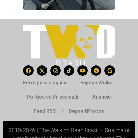
Entre para a equipe
Espaço Walker
Política de Privacidade
Anuncie
Feed RSS
DepositPhotos
2010-2026 | The Walking Dead Brasil – Sua maior