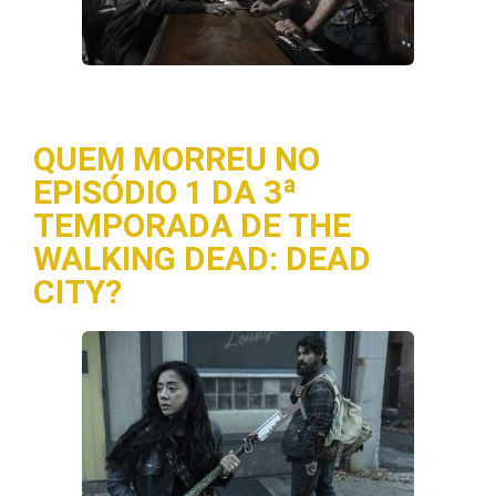
QUEM MORREU NO
EPISÓDIO 1 DA 3ª
TEMPORADA DE THE
WALKING DEAD: DEAD
CITY?