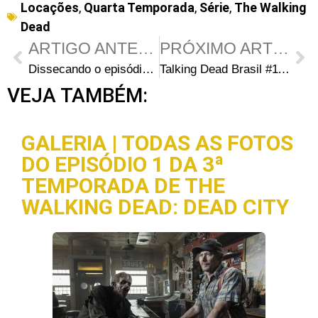
Locações
,
Quarta Temporada
,
Série
,
The Walking
Dead
ARTIGO ANTERIOR
PRÓXIMO ARTIGO
Dissecando o episódio S04E02 “Infected”: Scott Gimple fala sobre o terror dentro da prisão
Talking Dead Brasil #11 – Greg Nicotero, Doug Benson e Hayley Williams
VEJA TAMBÉM:
GALERIA | TODAS AS FOTOS
DO EPISÓDIO 1 DA 3ª
TEMPORADA DE THE
WALKING DEAD: DEAD CITY