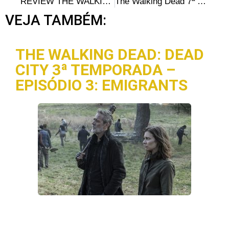
REVIEW THE WALKING DEAD S07E06 – “Swear”: Você tem que prometer
The Walking Dead 7ª Temporada – Comentários do episódio 7: “Sing Me a Song” (COM SPOILERS)
VEJA TAMBÉM:
THE WALKING DEAD: DEAD
CITY 3ª TEMPORADA –
EPISÓDIO 3: EMIGRANTS