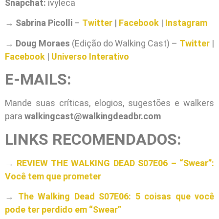
Snapchat:
ivyleca
→
Sabrina Picolli
–
Twitter
|
Facebook
|
Instagram
→
Doug Moraes
(Edição do Walking Cast) –
Twitter
|
Facebook
|
Universo Interativo
E-MAILS:
Mande suas críticas, elogios, sugestões e walkers
para
walkingcast@walkingdeadbr.com
LINKS RECOMENDADOS:
→
REVIEW THE WALKING DEAD S07E06 – “Swear”:
Você tem que prometer
→
The Walking Dead S07E06: 5 coisas que você
pode ter perdido em “Swear”