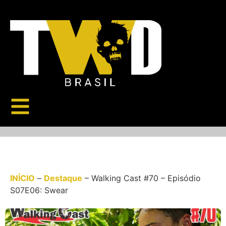
INÍCIO
–
Destaque
–
Walking Cast #70 – Episódio
S07E06: Swear